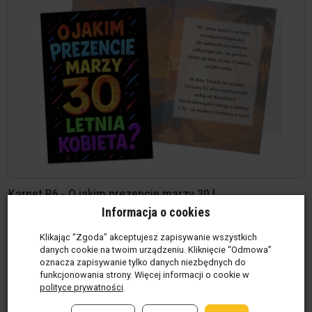
Karnet B6 - O jakim prezencie marzy 30 l...
Informacja o cookies
Dostępność: 2 szt
8,00 zł / szt
Klikając “Zgoda” akceptujesz zapisywanie wszystkich
danych cookie na twoim urządzeniu. Kliknięcie “Odmowa”
szt
oznacza zapisywanie tylko danych niezbędnych do
funkcjonowania strony. Więcej informacji o cookie w
Do koszyka
polityce prywatności
.