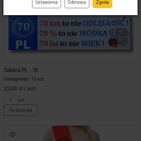
Ustawienia
Odmowa
Zgoda
Tablica PL - 70
Dostępność: 10 szt
22,00 zł / szt
szt
Do koszyka