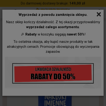
Do darmowej dostawy brakuje:
149,00 zł
×
Wyprzedaż z powodu zamknięcia sklepu.
Nasz sklep kończy działalność. Z tej okazji przygotowaliśmy
wyprzedaż całego asortymentu
.
🎉
Rabaty
w koszyku sięgają
nawet 50%
!
To ostatnia okazja, aby kupić nasze produkty w tak
atrakcyjnych cenach. Promocje obowiązują do wyczerpania
zapasów.
Nowości