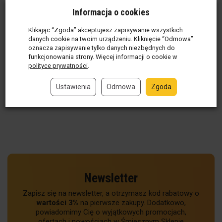
konserwie - Na 50
Informacja o cookies
urodziny / 50 Rocznicę
Ślubu
Klikając “Zgoda” akceptujesz zapisywanie wszystkich
Produkt w magazynie
(141
danych cookie na twoim urządzeniu. Kliknięcie “Odmowa”
oznacza zapisywanie tylko danych niezbędnych do
szt)
funkcjonowania strony. Więcej informacji o cookie w
25,01 zł / szt
polityce prywatności
.
szt
Ustawienia
Odmowa
Zgoda
Do koszyka
Newsletter
Zapisz się na newsletter, a otrzymasz kod rabatowy o
wartości 3%
na pierwsze zakupy. Dodatkowo,
powiadomimy Cię o wyjątkowych promocjach,
ofertach i nowościach w Śmiesznym Sklepie