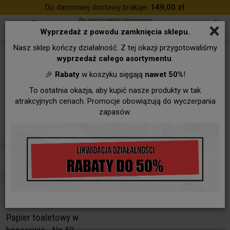
Do darmowej dostawy brakuje:
149,00 zł
×
Wyprzedaż z powodu zamknięcia sklepu.
Nasz sklep kończy działalność. Z tej okazji przygotowaliśmy
KONSERWY
wyprzedaż całego asortymentu
.
🎉
Rabaty
w koszyku sięgają
nawet 50%
!
To ostatnia okazja, aby kupić nasze produkty w tak
atrakcyjnych cenach. Promocje obowiązują do wyczerpania
zapasów.
Papier toaletowy w