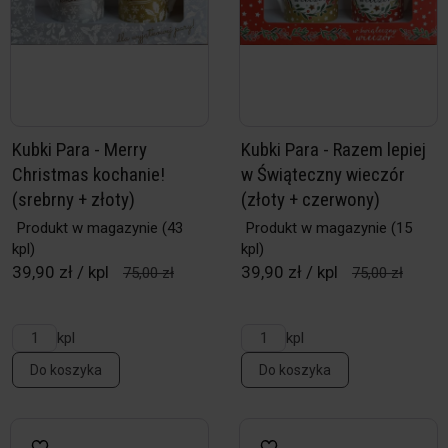
Kubki Para - Merry
Kubki Para - Razem lepiej
Christmas kochanie!
w Świąteczny wieczór
(srebrny + złoty)
(złoty + czerwony)
Produkt w magazynie
(43
Produkt w magazynie
(15
kpl)
kpl)
39,90 zł / kpl
39,90 zł / kpl
75,00 zł
75,00 zł
kpl
kpl
Do koszyka
Do koszyka