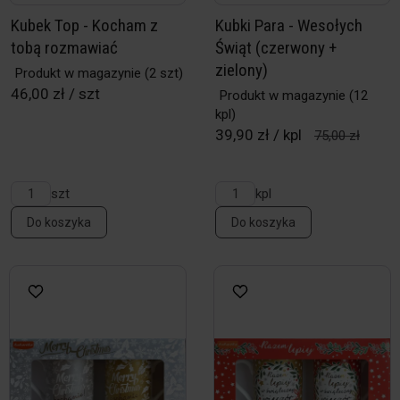
Kubek Top - Kocham z
Kubki Para - Wesołych
tobą rozmawiać
Świąt (czerwony +
zielony)
Produkt w magazynie
(2 szt)
46,00 zł / szt
Produkt w magazynie
(12
kpl)
39,90 zł / kpl
75,00 zł
szt
kpl
Do koszyka
Do koszyka