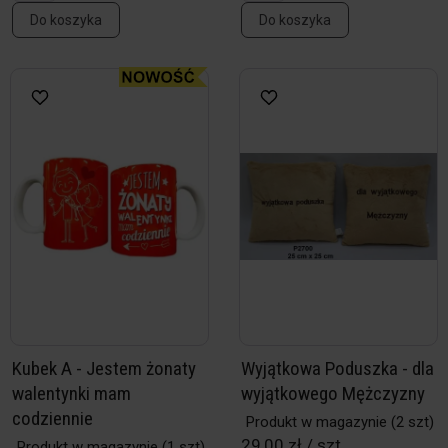
Do koszyka
Do koszyka
Kubek A - Jestem żonaty
Wyjątkowa Poduszka - dla
walentynki mam
wyjątkowego Mężczyzny
codziennie
Produkt w magazynie
(2 szt)
29,00 zł / szt
Produkt w magazynie
(1 szt)