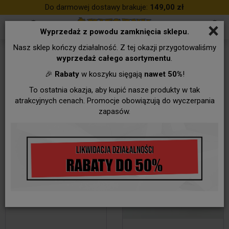
Do darmowej dostawy brakuje:
149,00 zł
×
Wyprzedaż z powodu zamknięcia sklepu.
Nasz sklep kończy działalność. Z tej okazji przygotowaliśmy
Dla ŻONY, MĘŻĄ
wyprzedaż całego asortymentu
.
🎉
Rabaty
w koszyku sięgają
nawet 50%
!
To ostatnia okazja, aby kupić nasze produkty w tak
atrakcyjnych cenach. Promocje obowiązują do wyczerpania
zapasów.