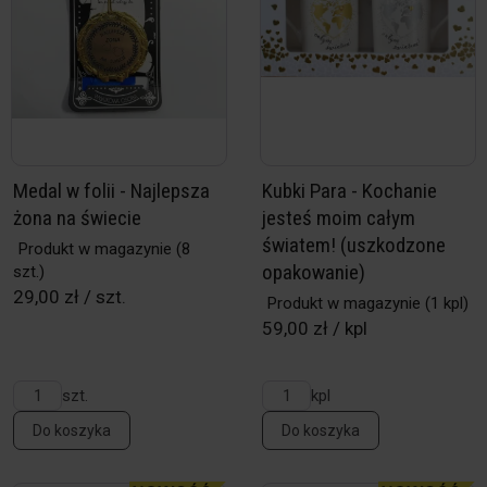
Medal w folii - Najlepsza
Kubki Para - Kochanie
żona na świecie
jesteś moim całym
światem! (uszkodzone
Produkt w magazynie
(8
opakowanie)
szt.)
29,00 zł / szt.
Produkt w magazynie
(1 kpl)
59,00 zł / kpl
szt.
kpl
Do koszyka
Do koszyka