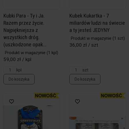
Kubki Para - Ty i Ja.
Kubek Kukartka - 7
Razem przez życie.
miliardów ludzi na świecie
Najpiękniejsza z
a ty jesteś JEDYNY
wszystkich dróg.
Produkt w magazynie
(1 szt)
(uszkodzone opak...
36,00 zł / szt
Produkt w magazynie
(1 kpl)
59,00 zł / kpl
kpl
szt
Do koszyka
Do koszyka