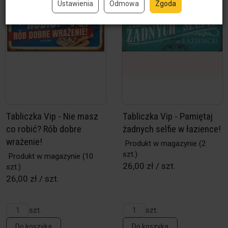
Ustawienia
Odmowa
Zgoda
Tabliczka Vip - Nie masz
Tabliczka Vip - Pamiętaj
co robić? Rób dobre
żadnych selfie w łazience!
wrażenie!
Produkt w magazynie
(2
szt.)
Produkt w magazynie
(10
26,00 zł / szt.
szt.)
26,00 zł / szt.
szt.
szt.
Do koszyka
Do koszyka