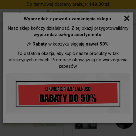
Do darmowej dostawy brakuje:
149,00 zł
×
Wyprzedaż z powodu zamknięcia sklepu.
Nasz sklep kończy działalność. Z tej okazji przygotowaliśmy
PAMIĄTKI PRL-u
wyprzedaż całego asortymentu
.
🎉
Rabaty
w koszyku sięgają
nawet 50%
!
To ostatnia okazja, aby kupić nasze produkty w tak
atrakcyjnych cenach. Promocje obowiązują do wyczerpania
zapasów.