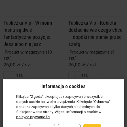
Tabliczka Vip - W moim
Tabliczka Vip - Kobieta
menu są dwie
dokładnie wie czego chce
fantastyczne pozycje:
... dopóki nie stanie przed
Jesz albo nie jesz
szafą
Produkt w magazynie
(13
Produkt w magazynie
(9
szt.)
szt.)
26,00 zł / szt.
26,00 zł / szt.
szt.
szt.
Do koszyka
Do koszyka
Informacja o cookies
Klikając “Zgoda” akceptujesz zapisywanie wszystkich
danych cookie na twoim urządzeniu. Kliknięcie “Odmowa”
oznacza zapisywanie tylko danych niezbędnych do
funkcjonowania strony. Więcej informacji o cookie w
polityce prywatności
.