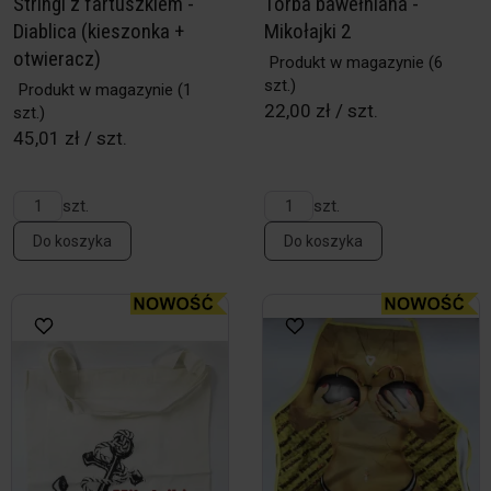
Stringi z fartuszkiem -
Torba bawełniana -
Diablica (kieszonka +
Mikołajki 2
otwieracz)
Produkt w magazynie
(6
szt.)
Produkt w magazynie
(1
22,00 zł / szt.
szt.)
45,01 zł / szt.
szt.
szt.
Do koszyka
Do koszyka