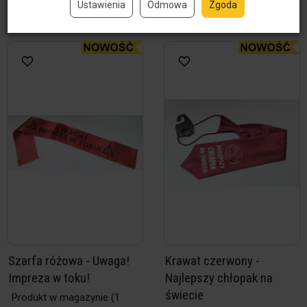
Ustawienia
Odmowa
Zgoda
Do koszyka
Do koszyka
Szarfa różowa - Uwaga!
Krawat czerwony -
Impreza w toku!
Najlepszy chłopak na
świecie
Produkt w magazynie
(1