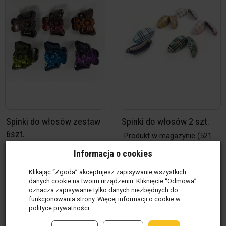
Spinki do włosów zestaw
Spinki do włosów 2 szt.
6szt.
Produkt w magazynie
(521
op.)
Produkt w magazynie
(554
Informacja o cookies
5,00 zł / op.
szt.)
5,00 zł / szt.
Klikając “Zgoda” akceptujesz zapisywanie wszystkich
danych cookie na twoim urządzeniu. Kliknięcie “Odmowa”
oznacza zapisywanie tylko danych niezbędnych do
funkcjonowania strony. Więcej informacji o cookie w
polityce prywatności
.
op.
szt.