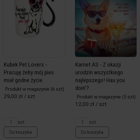
Kubek Pet Lovers -
Karnet AS - Z okazji
Pracuję żeby mój pies
urodzin wszystkiego
miał godne życie
najlepszego! Hau you
doin'?
Produkt w magazynie
(6 szt)
29,00 zł / szt
Produkt w magazynie
(5 szt)
12,00 zł / szt
szt
szt
Do koszyka
Do koszyka