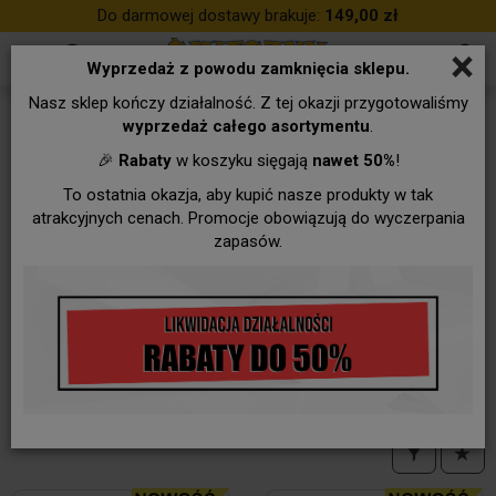
Do darmowej dostawy brakuje:
149,00 zł
×
Wyprzedaż z powodu zamknięcia sklepu.
Nasz sklep kończy działalność. Z tej okazji przygotowaliśmy
PREZENTY ODZIEŻOWE
wyprzedaż całego asortymentu
.
🎉
Rabaty
w koszyku sięgają
nawet 50%
!
To ostatnia okazja, aby kupić nasze produkty w tak
BOKSERKI, STRINGI
CZAPKI
FARTUSZKI
atrakcyjnych cenach. Promocje obowiązują do wyczerpania
zapasów.
KRAWATY
KAMIZELKI
RĘKAWICE
SZARFY
SKARPETY
ŚLINIAKI
TORBY, PLECAKI
INNE
Dla PSIARZY - nowość