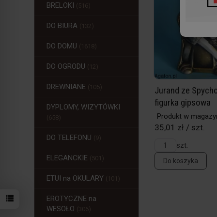
BRELOKI
(516)
DO BIURA
(132)
DO DOMU
(1618)
DO OGRODU
(12)
DREWNIANE
(105)
Jurand ze Spych
figurka gipsowa
DYPLOMY, WIZYTÓWKI
Produkt w magazy
(658)
35,01 zł / szt.
DO TELEFONU
(9)
szt.
ELEGANCKIE
(501)
Do koszyka
ETUI na OKULARY
(101)
EROTYCZNE na
WESOŁO
(306)