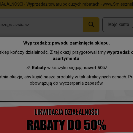
IAŁALNOŚCI - Wyprzedaż towaru po dużych rabatach - www.SmieszneP
Wyprzedaż z powodu zamknięcia sklepu.
klep kończy działalność. Z tej okazji przygotowaliśmy
wyprzedaż 
asortymentu
.
Urodziny
Imieniny
Zawody
Hurtownia
Wyprzeda
🎉
Rabaty
w koszyku sięgają
nawet 50%
!
atnia okazja, aby kupić nasze produkty w tak atrakcyjnych cenach. P
obowiązują do wyczerpania zapasów.