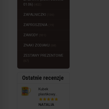
01.06)
(402)
ZAPALNICZKI
(136)
ZAPROSZENIA
(19)
ZAWODY
(931)
ZNAKI ZODIAKU
(68)
ZESTAWY PREZENTOWE
(67)
Ostatnie recenzje
Kubek
plastikowy...
NATALIA