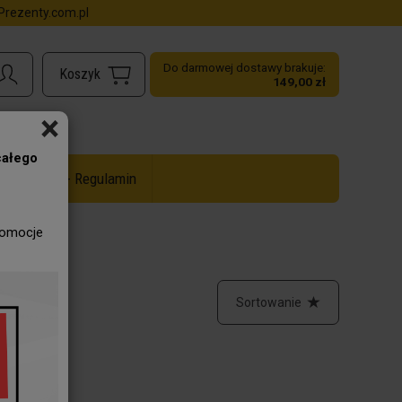
rezenty.com.pl
Do darmowej dostawy brakuje:
149,00 zł
×
całego
ż do -50% - Regulamin
romocje
Sortowanie