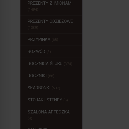
PREZENTY Z IMIONAMI
(1494)
PREZENTY ODZIEŻOWE
(1039)
PRZYPINKA
(68)
ROZWÓD
(3)
ROCZNICA ŚLUBU
(374)
ROCZNIKI
(86)
SKARBONKI
(507)
STOJAKI, STENDY
(6)
SZALONA APTECZKA
(4)