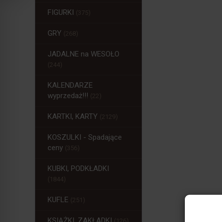
FIGURKI
(375)
GRY
(268)
JADALNE na WESOŁO
(244)
KALENDARZE
wyprzedaż!!!
(22)
KARTKI, KARTY
(2129)
KOSZULKI - Spadające
ceny
(356)
KUBKI, PODKŁADKI
(1844)
KUFLE
(251)
KSIĄŻKI, ZAKŁADKI
(126)