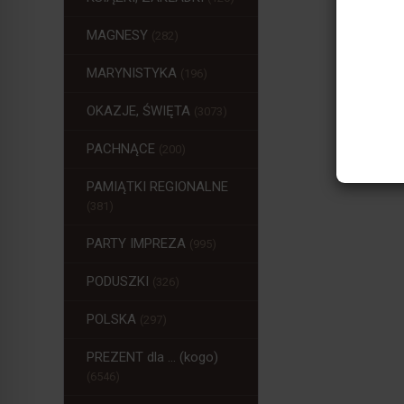
MAGNESY
(282)
MARYNISTYKA
(196)
OKAZJE, ŚWIĘTA
(3073)
PACHNĄCE
(200)
PAMIĄTKI REGIONALNE
(381)
PARTY IMPREZA
(995)
PODUSZKI
(326)
POLSKA
(297)
PREZENT dla ... (kogo)
(6546)