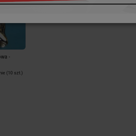
owa -
nie
(10 szt.)