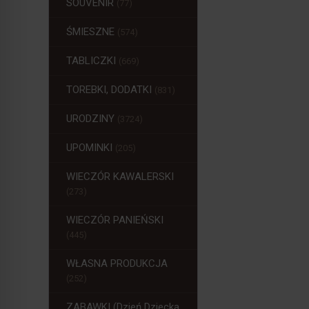
SOUVENIR
(77)
ŚMIESZNE
(574)
TABLICZKI
(669)
TOREBKI, DODATKI
(831)
URODZINY
(3724)
UPOMINKI
(205)
WIECZÓR KAWALERSKI
(273)
WIECZÓR PANIEŃSKI
(445)
WŁASNA PRODUKCJA
(252)
ZABAWKI (Dzień Dziecka