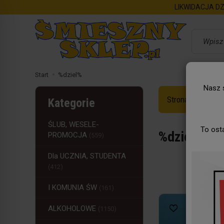
LIKWIDACJA DZ
Wyszukaj
Start
%dziel%
Nasz s
Strona Główna
Kategorie
ŚLUB, WESELE-
To ost
%dziel%
PROMOCJA
(559)
Dla UCZNIA, STUDENTA
(412)
I KOMUNIA ŚW
(161)
ALKOHOLOWE
(1150)