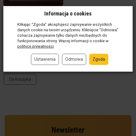
Certyfikat (w ramce) -
Informacja o cookies
Podziękowania dla
Klikając “Zgoda” akceptujesz zapisywanie wszystkich
wspaniałego
danych cookie na twoim urządzeniu. Kliknięcie “Odmowa”
Duszpasterza
oznacza zapisywanie tylko danych niezbędnych do
funkcjonowania strony. Więcej informacji o cookie w
Produkt w magazynie
(750
polityce prywatności
.
szt.)
14,90 zł / szt.
29,00 zł
Ustawienia
Odmowa
Zgoda
szt.
Do koszyka
Newsletter