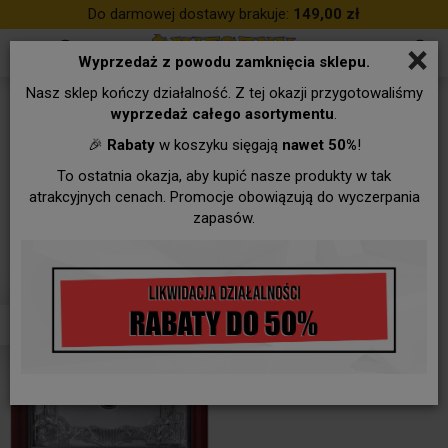
Do darmowej dostawy brakuje:
149,00 zł
×
Wyprzedaż z powodu zamknięcia sklepu.
Nasz sklep kończy działalność. Z tej okazji przygotowaliśmy
Dla KSIĘDZA
wyprzedaż całego asortymentu
.
🎉
Rabaty
w koszyku sięgają
nawet 50%
!
To ostatnia okazja, aby kupić nasze produkty w tak
atrakcyjnych cenach. Promocje obowiązują do wyczerpania
zapasów.