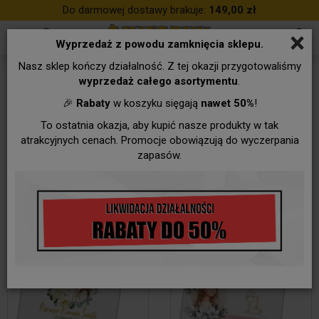
Do darmowej dostawy brakuje:
149,00 zł
×
Wyprzedaż z powodu zamknięcia sklepu.
Nasz sklep kończy działalność. Z tej okazji przygotowaliśmy
NA KOMUNIĘ
wyprzedaż całego asortymentu
.
🎉
Rabaty
w koszyku sięgają
nawet 50%
!
To ostatnia okazja, aby kupić nasze produkty w tak
atrakcyjnych cenach. Promocje obowiązują do wyczerpania
zapasów.