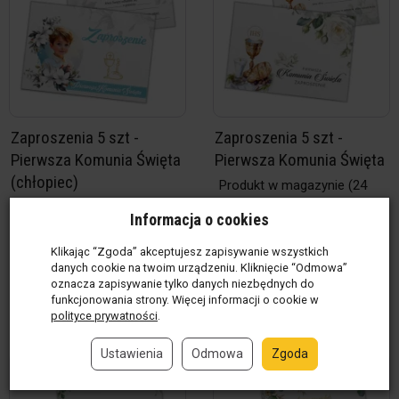
Zaproszenia 5 szt -
Zaproszenia 5 szt -
Pierwsza Komunia Święta
Pierwsza Komunia Święta
(chłopiec)
Produkt w magazynie
(24
op)
Produkt w magazynie
(25
Informacja o cookies
19,00 zł / op
op)
19,00 zł / op
Klikając “Zgoda” akceptujesz zapisywanie wszystkich
danych cookie na twoim urządzeniu. Kliknięcie “Odmowa”
op
op
oznacza zapisywanie tylko danych niezbędnych do
funkcjonowania strony. Więcej informacji o cookie w
Do koszyka
Do koszyka
polityce prywatności
.
Ustawienia
Odmowa
Zgoda