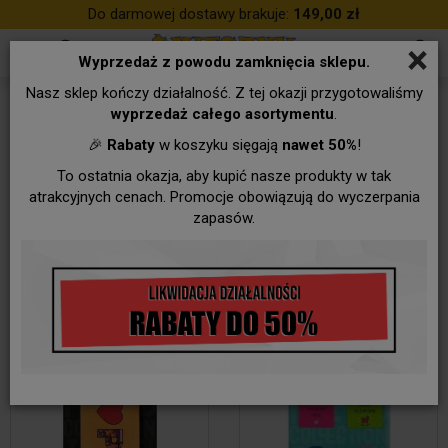
Do darmowej dostawy brakuje:
149,00 zł
×
Wyprzedaż z powodu zamknięcia sklepu.
Nasz sklep kończy działalność. Z tej okazji przygotowaliśmy
KSIĄŻKI, ZAKŁADKI
wyprzedaż całego asortymentu
.
🎉
Rabaty
w koszyku sięgają
nawet 50%
!
To ostatnia okazja, aby kupić nasze produkty w tak
Małe
Średnia na 0.2L
ZAKŁADKI
atrakcyjnych cenach. Promocje obowiązują do wyczerpania
zapasów.