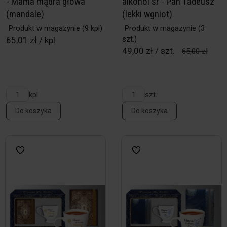
- Mama mądra głowa
alkohol śr - Pan Tadeusz
(mandale)
(lekki wgniot)
Produkt w magazynie
(9 kpl)
Produkt w magazynie
(3
szt.)
65,01 zł / kpl
49,00 zł / szt.
65,00 zł
kpl
szt.
Do koszyka
Do koszyka