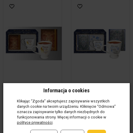
Informacja o cookies
Kubek + notes - Mama to
Kubek + notes - Mama -
Klikając “Zgoda” akceptujesz zapisywanie wszystkich
mój najlepszy przyjaciel
Jest na świecie piękna
danych cookie na twoim urządzeniu. Kliknięcie “Odmowa”
istota, której jesteśmy
Produkt w magazynie
(4 kpl)
oznacza zapisywanie tylko danych niezbędnych do
funkcjonowania strony. Więcej informacji o cookie w
wdzięczni za wszystk...
95,01 zł / kpl
polityce prywatności
.
Produkt w magazynie
(8 kpl)