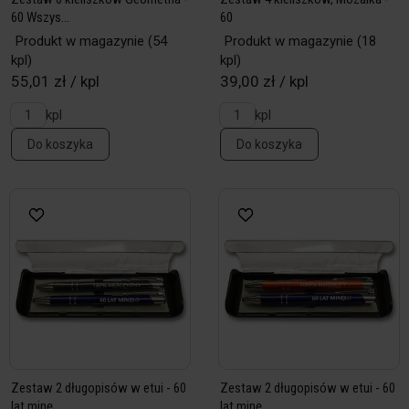
60 Wszys...
60
Produkt w magazynie
(54
Produkt w magazynie
(18
kpl)
kpl)
55,01 zł / kpl
39,00 zł / kpl
kpl
kpl
Do koszyka
Do koszyka
Zestaw 2 długopisów w etui - 60
Zestaw 2 długopisów w etui - 60
lat minę...
lat minę...