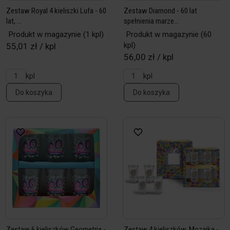
Zestaw Royal 4 kieliszki Lufa - 60
Zestaw Diamond - 60 lat
lat, ...
spełnienia marze...
Produkt w magazynie
(1 kpl)
Produkt w magazynie
(60
kpl)
55,01 zł / kpl
56,00 zł / kpl
kpl
kpl
Do koszyka
Do koszyka
Zestaw 6 kieliszków Geometria -
Zestaw 4 kieliszków, Mozaika -