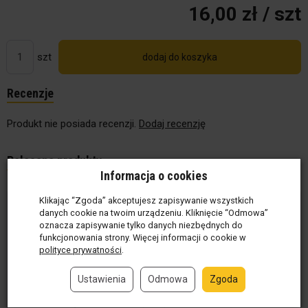
16,00 zł
/ szt
szt
dodaj do koszyka
Recenzje
Produkt nie posiada recenzji.
Dodaj recenzję
Polecane produkty
Informacja o cookies
Klikając “Zgoda” akceptujesz zapisywanie wszystkich
danych cookie na twoim urządzeniu. Kliknięcie “Odmowa”
oznacza zapisywanie tylko danych niezbędnych do
funkcjonowania strony. Więcej informacji o cookie w
polityce prywatności
.
Ustawienia
Odmowa
Zgoda