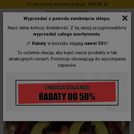
Do darmowej dostawy brakuje:
149,00 zł
×
Wyprzedaż z powodu zamknięcia sklepu.
Nasz sklep kończy działalność. Z tej okazji przygotowaliśmy
wyprzedaż całego asortymentu
.
🎉
Rabaty
w koszyku sięgają
nawet 50%
!
To ostatnia okazja, aby kupić nasze produkty w tak
atrakcyjnych cenach. Promocje obowiązują do wyczerpania
zapasów.