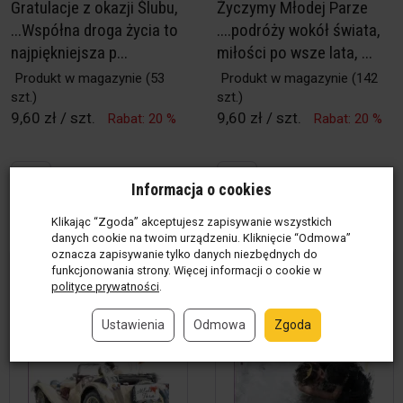
Gratulacje z okazji Ślubu,
Życzymy Młodej Parze
...Współna droga życia to
....podróży wokół świata,
najpiękniejsza p...
miłości po wsze lata, ...
Produkt w magazynie
(53
Produkt w magazynie
(142
szt.)
szt.)
9,60 zł / szt.
9,60 zł / szt.
Rabat: 20 %
Rabat: 20 %
szt.
szt.
Informacja o cookies
Do koszyka
Do koszyka
Klikając “Zgoda” akceptujesz zapisywanie wszystkich
danych cookie na twoim urządzeniu. Kliknięcie “Odmowa”
oznacza zapisywanie tylko danych niezbędnych do
funkcjonowania strony. Więcej informacji o cookie w
polityce prywatności
.
Ustawienia
Odmowa
Zgoda