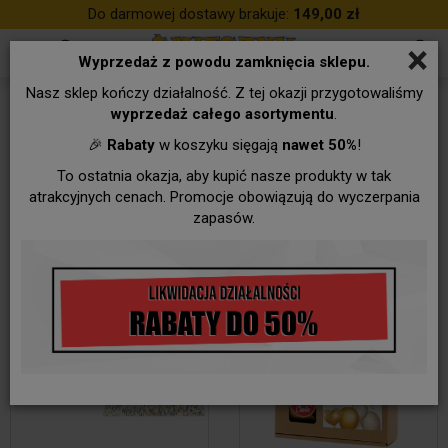
Do darmowej dostawy brakuje:
149,00 zł
×
Wyprzedaż z powodu zamknięcia sklepu.
Nasz sklep kończy działalność. Z tej okazji przygotowaliśmy
Kartony
wyprzedaż całego asortymentu
.
🎉
Rabaty
w koszyku sięgają
nawet 50%
!
To ostatnia okazja, aby kupić nasze produkty w tak
atrakcyjnych cenach. Promocje obowiązują do wyczerpania
zapasów.