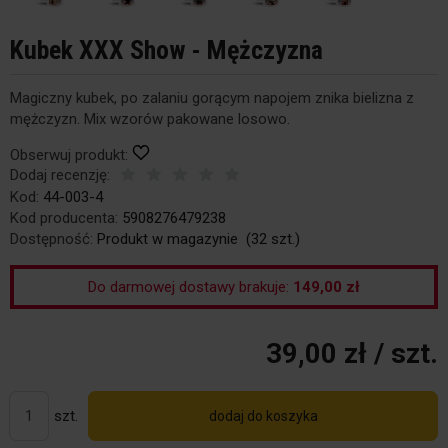
Kubek XXX Show - Mężczyzna
Magiczny kubek, po zalaniu gorącym napojem znika bielizna z
mężczyzn. Mix wzorów pakowane losowo.
Obserwuj produkt:
Dodaj recenzję:
Kod:
44-003-4
Kod producenta:
5908276479238
Dostępność:
Produkt w magazynie
(
32
szt.)
Do darmowej dostawy brakuje:
149,00 zł
39,00 zł
/ szt.
szt.
dodaj do koszyka