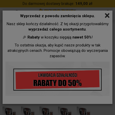
Do darmowej dostawy brakuje:
149,00 zł
×
Wyprzedaż z powodu zamknięcia sklepu.
Nasz sklep kończy działalność. Z tej okazji przygotowaliśmy
wyprzedaż całego asortymentu
.
🎉
Rabaty
w koszyku sięgają
nawet 50%
!
To ostatnia okazja, aby kupić nasze produkty w tak
atrakcyjnych cenach. Promocje obowiązują do wyczerpania
zapasów.