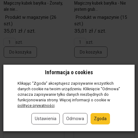
Magiczny kubek baryłka - Żonaty,
Magiczny kubek baryłka - Nie
ale nie...
jestem grub...
Produkt w magazynie
(26
Produkt w magazynie
(15
szt.)
szt.)
35,01 zł / szt.
35,01 zł / szt.
szt.
szt.
Do koszyka
Do koszyka
Informacja o cookies
Klikając “Zgoda” akceptujesz zapisywanie wszystkich
danych cookie na twoim urządzeniu. Kliknięcie “Odmowa”
oznacza zapisywanie tylko danych niezbędnych do
funkcjonowania strony. Więcej informacji o cookie w
polityce prywatności
.
Ustawienia
Odmowa
Zgoda