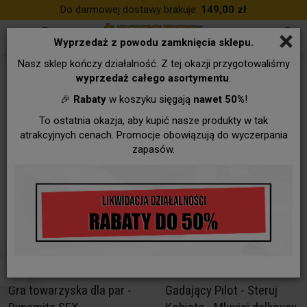
Do darmowej dostawy brakuje:
149,00 zł
×
Wyprzedaż z powodu zamknięcia sklepu.
Nasz sklep kończy działalność. Z tej okazji przygotowaliśmy
CZECHY
wyprzedaż całego asortymentu
.
🎉
Rabaty
w koszyku sięgają
nawet 50%
!
To ostatnia okazja, aby kupić nasze produkty w tak
atrakcyjnych cenach. Promocje obowiązują do wyczerpania
zapasów.
Gra towarzyska dla par -
Gadający Pilot - Steruj