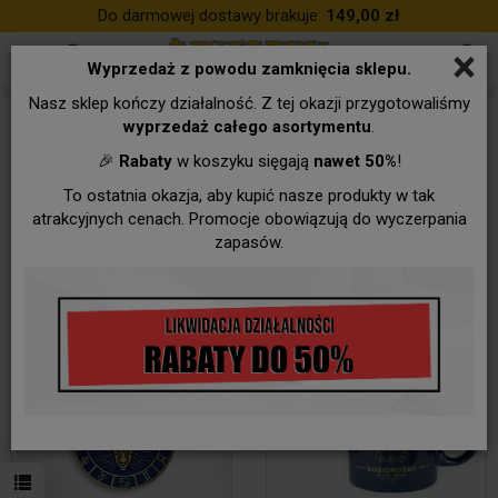
Do darmowej dostawy brakuje:
149,00 zł
×
Wyprzedaż z powodu zamknięcia sklepu.
Nasz sklep kończy działalność. Z tej okazji przygotowaliśmy
KOZIOROŻEC - (22.12 - 19.01)
wyprzedaż całego asortymentu
.
🎉
Rabaty
w koszyku sięgają
nawet 50%
!
To ostatnia okazja, aby kupić nasze produkty w tak
atrakcyjnych cenach. Promocje obowiązują do wyczerpania
zapasów.