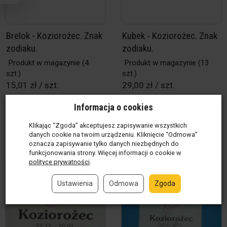
Brelok - Koziorożec. Znak
Kubek - Koziorożec. Znak
zodiaku.
zodiaku.
Produkt w magazynie
(4
Produkt w magazynie
(13
szt.)
szt.)
15,01 zł / szt.
29,00 zł / szt.
Informacja o cookies
szt.
szt.
Klikając “Zgoda” akceptujesz zapisywanie wszystkich
Do koszyka
Do koszyka
danych cookie na twoim urządzeniu. Kliknięcie “Odmowa”
oznacza zapisywanie tylko danych niezbędnych do
funkcjonowania strony. Więcej informacji o cookie w
polityce prywatności
.
Ustawienia
Odmowa
Zgoda