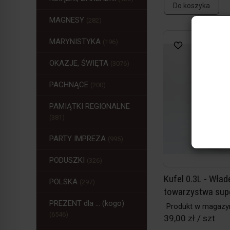
Do koszyka
MAGNESY
(282)
MARYNISTYKA
(196)
OKAZJE, ŚWIĘTA
(3076)
PACHNĄCE
(200)
PAMIĄTKI REGIONALNE
(381)
PARTY IMPREZA
(995)
PODUSZKI
(326)
Kufel 0.3L - Wła
POLSKA
(297)
towarzystwa sup
PREZENT dla ... (kogo)
Produkt w magazy
(6546)
39,00 zł / szt