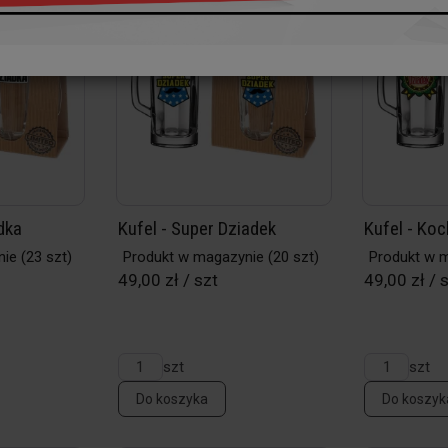
dka
Kufel - Super Dziadek
Kufel - Ko
nie
(23 szt)
Produkt w magazynie
(20 szt)
Produkt w 
49,00 zł / szt
49,00 zł / 
szt
szt
Do koszyka
Do koszyk