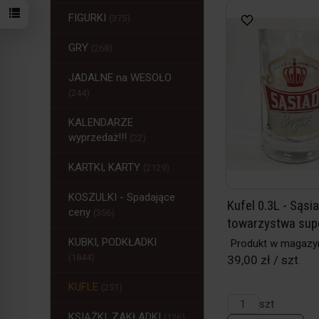
FIGURKI
(375)
GRY
(268)
JADALNE na WESOŁO
(244)
KALENDARZE
wyprzedaż!!!
(22)
KARTKI, KARTY
(2129)
KOSZULKI - Spadające
Kufel 0.3L - Sąsi
ceny
(356)
towarzystwa sup
KUBKI, PODKŁADKI
Produkt w magazy
(1844)
39,00 zł / szt
KUFLE
(251)
szt
KSIĄŻKI, ZAKŁADKI
(126)