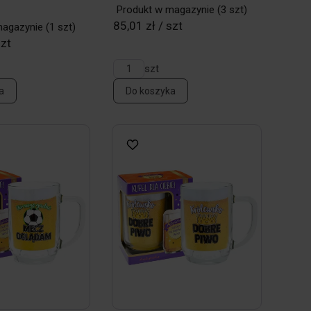
Produkt w magazynie
(3 szt)
85,01 zł / szt
magazynie
(1 szt)
szt
szt
a
Do koszyka