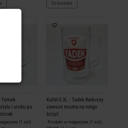
a
Do koszyka
 - Tomek
Kufel 0.3L - Tadek Radosny
tylu i uroku po
zawsze można na niego
eściak
liczyć
magazynie
(1 szt)
Produkt w magazynie
(1 szt)