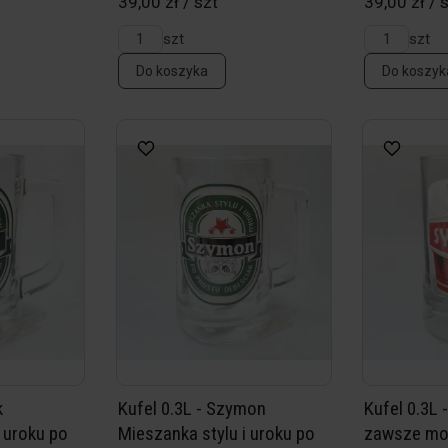
39,00 zł / szt
39,00 zł / 
szt
szt
Do koszyka
Do koszyk
k
Kufel 0.3L - Szymon
Kufel 0.3L
 uroku po
Mieszanka stylu i uroku po
zawsze mo