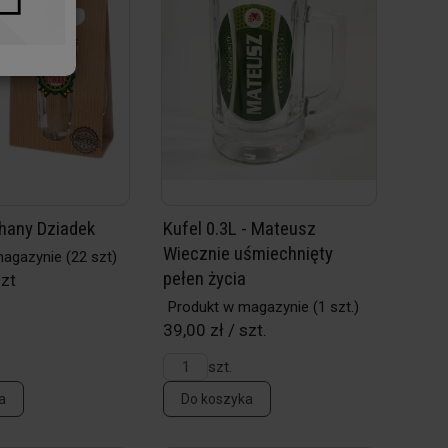
chany Dziadek
Kufel 0.3L - Mateusz
Wiecznie uśmiechnięty
magazynie
(22 szt)
pełen życia
szt
Produkt w magazynie
(1 szt.)
39,00 zł / szt.
szt.
a
Do koszyka