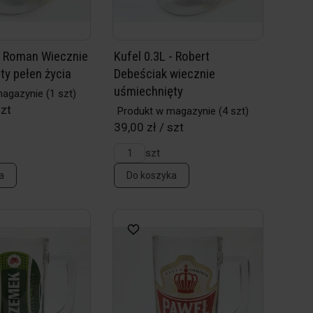
 - Roman Wiecznie
Kufel 0.3L - Robert
ty pełen życia
Debeściak wiecznie
uśmiechnięty
magazynie
(1 szt)
szt
Produkt w magazynie
(4 szt)
39,00 zł / szt
szt
a
Do koszyka