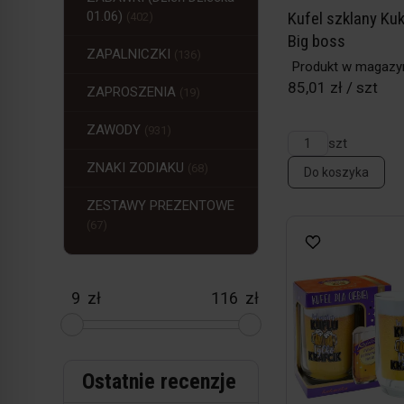
01.06)
Kufel szklany Kuk
(402)
Big boss
ZAPALNICZKI
(136)
Produkt w magazy
85,01 zł / szt
ZAPROSZENIA
(19)
ZAWODY
(931)
szt
ZNAKI ZODIAKU
(68)
Do koszyka
ZESTAWY PREZENTOWE
(67)
zł
zł
Ostatnie recenzje