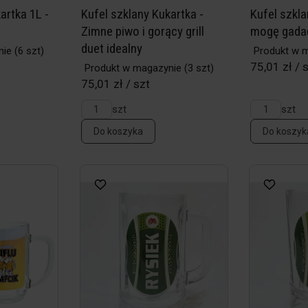
artka 1L -
Kufel szklany Kukartka -
Kufel szkla
Zimne piwo i gorący grill
mogę gada
duet idealny
nie
(6 szt)
Produkt w 
75,01 zł / 
Produkt w magazynie
(3 szt)
75,01 zł / szt
szt
szt
Do koszyka
Do koszyk