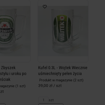
- Zbyszek
Kufel 0.3L - Wojtek Wiecznie
tylu i uroku po
uśmiechnięty pełen życia
eściak
Produkt w magazynie
(2 szt)
39,00 zł / szt
magazynie
(1 szt)
szt
szt