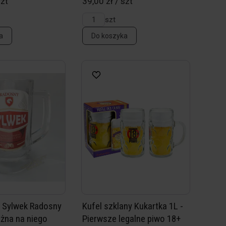
szt
39,00 zł / szt
szt
a
Do koszyka
 - Sylwek Radosny
Kufel szklany Kukartka 1L -
żna na niego
Pierwsze legalne piwo 18+