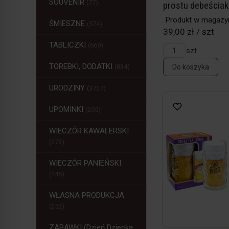
SOUVENIR
(77)
prostu debeściak
Produkt w magazy
ŚMIESZNE
(574)
39,00 zł / szt
TABLICZKI
(669)
szt
TOREBKI, DODATKI
(834)
Do koszyka
URODZINY
(3727)
UPOMINKI
(205)
WIECZÓR KAWALERSKI
(273)
WIECZÓR PANIEŃSKI
(445)
WŁASNA PRODUKCJA
(252)
ZABAWKI (Dzień Dziecka