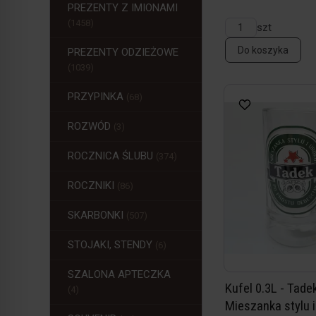
PREZENTY Z IMIONAMI
(1458)
szt
Do koszyka
PREZENTY ODZIEŻOWE
(1039)
PRZYPINKA
(68)
ROZWÓD
(3)
ROCZNICA ŚLUBU
(374)
ROCZNIKI
(86)
SKARBONKI
(507)
STOJAKI, STENDY
(6)
SZALONA APTECZKA
Kufel 0.3L - Tade
(4)
Mieszanka stylu i