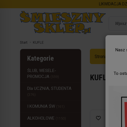
LIKWIDACJA DZ
Wyszukaj
Start
KUFLE
Nasz s
Strona Główna
Kategorie
ŚLUB, WESELE-
To ost
KUFLE
PROMOCJA
(559)
Dla UCZNIA, STUDENTA
(376)
I KOMUNIA ŚW
(161)
ALKOHOLOWE
(1150)