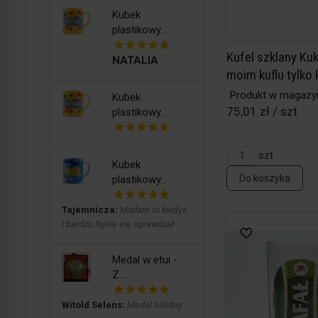
Kubek
plastikowy...
Kufel szklany Kuk
NATALIA
moim kuflu tylko 
Produkt w magazy
Kubek
75,01 zł / szt
plastikowy...
szt
Kubek
Do koszyka
plastikowy...
Tajemnicza:
Miałam to kiedyś
i bardzo fajnie się sprawdzał
Medal w etui -
Z...
Witold Selens:
Medal solidny