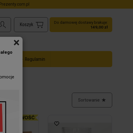
rezenty.com.pl
Do darmowej dostawy brakuje:
149,00 zł
×
całego
ż do -50% - Regulamin
romocje
Sortowanie