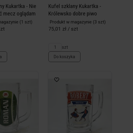
ny Kukartka - Nie
Kufel szklany Kukartka -
ć mecz oglądam
Królewsko dobre piwo
magazynie
(1 szt)
Produkt w magazynie
(3 szt)
szt
75,01 zł / szt
szt
a
Do koszyka