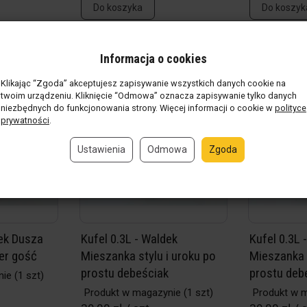
Do koszyka
Do koszyk
Informacja o cookies
Klikając “Zgoda” akceptujesz zapisywanie wszystkich danych cookie na
twoim urządzeniu. Kliknięcie “Odmowa” oznacza zapisywanie tylko danych
niezbędnych do funkcjonowania strony. Więcej informacji o cookie w
polityce
prywatności
.
Ustawienia
Odmowa
Zgoda
dek Dusza
Kufel 0.3L - Waldek
Kufel 0.3L
er gość
Mieszanka stylu i uroku po
Mieszanka s
prostu debeściak
prostu deb
nie
(1 szt)
Produkt w magazynie
(1 szt)
Produkt w 