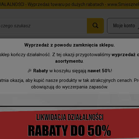
IAŁALNOŚCI - Wyprzedaż towaru po dużych rabatach - www.SmieszneP
Wyprzedaż z powodu zamknięcia sklepu.
klep kończy działalność. Z tej okazji przygotowaliśmy
wyprzedaż 
asortymentu
.
Urodziny
Imieniny
Zawody
Hurtownia
Wyprzeda
🎉
Rabaty
w koszyku sięgają
nawet 50%
!
atnia okazja, aby kupić nasze produkty w tak atrakcyjnych cenach. P
obowiązują do wyczerpania zapasów.