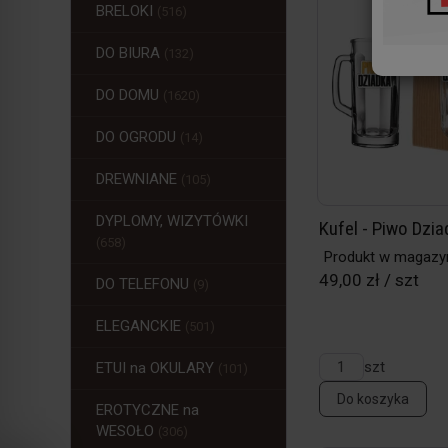
BRELOKI
(516)
DO BIURA
(132)
DO DOMU
(1620)
DO OGRODU
(14)
DREWNIANE
(105)
DYPLOMY, WIZYTÓWKI
Kufel - Piwo Dzia
(658)
Produkt w magazy
49,00 zł / szt
DO TELEFONU
(9)
ELEGANCKIE
(501)
szt
ETUI na OKULARY
(101)
Do koszyka
EROTYCZNE na
WESOŁO
(306)