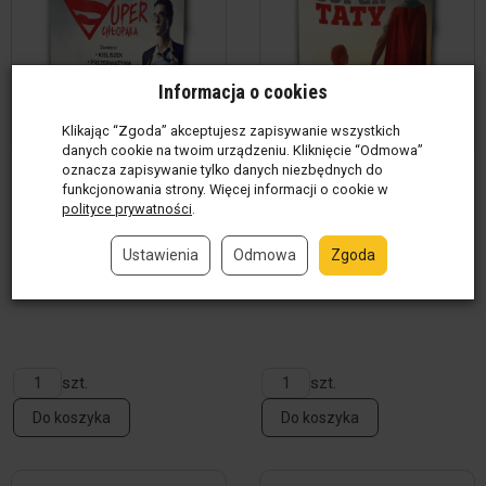
Informacja o cookies
Klikając “Zgoda” akceptujesz zapisywanie wszystkich
danych cookie na twoim urządzeniu. Kliknięcie “Odmowa”
oznacza zapisywanie tylko danych niezbędnych do
Konserwa - Super
Konserwa Super Taty
funkcjonowania strony. Więcej informacji o cookie w
Chłopaka
polityce prywatności
.
Produkt w magazynie
(19
szt.)
Produkt w magazynie
(6
Ustawienia
Odmowa
Zgoda
49,00 zł / szt.
szt.)
49,00 zł / szt.
szt.
szt.
Do koszyka
Do koszyka