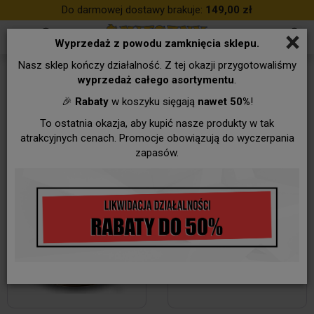
Do darmowej dostawy brakuje:
149,00 zł
×
Wyprzedaż z powodu zamknięcia sklepu.
Nasz sklep kończy działalność. Z tej okazji przygotowaliśmy
KONSERWY
wyprzedaż całego asortymentu
.
🎉
Rabaty
w koszyku sięgają
nawet 50%
!
To ostatnia okazja, aby kupić nasze produkty w tak
atrakcyjnych cenach. Promocje obowiązują do wyczerpania
zapasów.