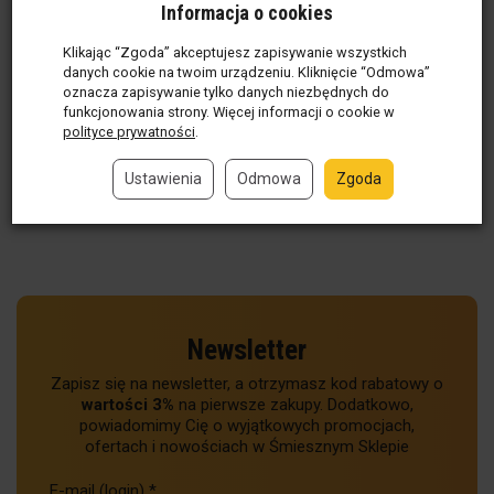
figurka gipsowa
Informacja o cookies
Produkt w magazynie
(10
Klikając “Zgoda” akceptujesz zapisywanie wszystkich
szt.)
danych cookie na twoim urządzeniu. Kliknięcie “Odmowa”
35,01 zł / szt.
oznacza zapisywanie tylko danych niezbędnych do
funkcjonowania strony. Więcej informacji o cookie w
szt.
polityce prywatności
.
Do koszyka
Ustawienia
Odmowa
Zgoda
Newsletter
Zapisz się na newsletter, a otrzymasz kod rabatowy o
wartości 3%
na pierwsze zakupy. Dodatkowo,
powiadomimy Cię o wyjątkowych promocjach,
ofertach i nowościach w Śmiesznym Sklepie
E-mail (login)
*