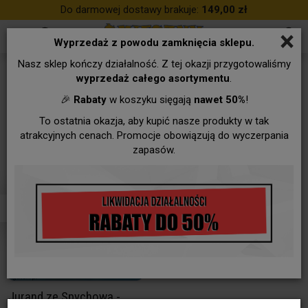
Do darmowej dostawy brakuje:
149,00 zł
×
Wyprzedaż z powodu zamknięcia sklepu.
Nasz sklep kończy działalność. Z tej okazji przygotowaliśmy
%dziel%
wyprzedaż całego asortymentu
.
🎉
Rabaty
w koszyku sięgają
nawet 50%
!
To ostatnia okazja, aby kupić nasze produkty w tak
atrakcyjnych cenach. Promocje obowiązują do wyczerpania
zapasów.
Jurand ze Spychowa -