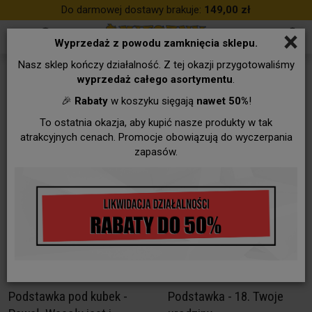
Do darmowej dostawy brakuje:
149,00 zł
×
Wyprzedaż z powodu zamknięcia sklepu.
Nasz sklep kończy działalność. Z tej okazji przygotowaliśmy
PODSTAWKI pod KUBKI
wyprzedaż całego asortymentu
.
🎉
Rabaty
w koszyku sięgają
nawet 50%
!
To ostatnia okazja, aby kupić nasze produkty w tak
atrakcyjnych cenach. Promocje obowiązują do wyczerpania
zapasów.
Podstawka pod kubek -
Podstawka - 18. Twoje