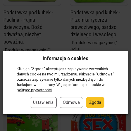
Podstawka pod kubek -
Podstawka pod kubek -
Paulina - Fajna
Przemka rycerza
dziewczyna. Dość
prawdziwego, bardzo
odważna, niezbyt
dzielnego i wesołego
poważna.
Produkt w magazynie
(1
szt.)
Produkt w magazynie
(1
12,00 zł / szt.
szt.)
Informacja o cookies
12,00 zł / szt.
Klikając “Zgoda” akceptujesz zapisywanie wszystkich
szt.
szt.
danych cookie na twoim urządzeniu. Kliknięcie “Odmowa”
oznacza zapisywanie tylko danych niezbędnych do
Do koszyka
Do koszyka
funkcjonowania strony. Więcej informacji o cookie w
polityce prywatności
.
Ustawienia
Odmowa
Zgoda