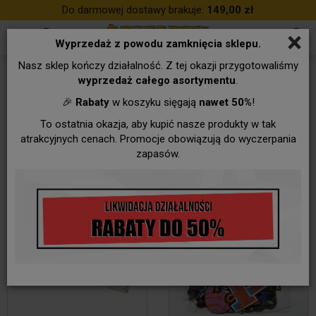
Do darmowej dostawy brakuje:
149,00 zł
×
Wyprzedaż z powodu zamknięcia sklepu.
Nasz sklep kończy działalność. Z tej okazji przygotowaliśmy
90 Urodziny
wyprzedaż całego asortymentu
.
🎉
Rabaty
w koszyku sięgają
nawet 50%
!
To ostatnia okazja, aby kupić nasze produkty w tak
atrakcyjnych cenach. Promocje obowiązują do wyczerpania
zapasów.