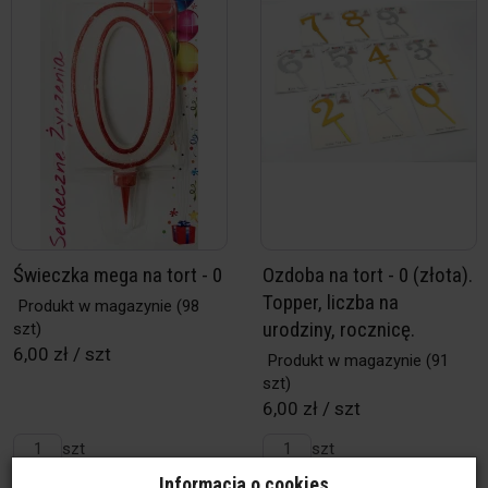
Świeczka mega na tort - 0
Ozdoba na tort - 0 (złota).
Topper, liczba na
Produkt w magazynie
(98
urodziny, rocznicę.
szt)
6,00 zł / szt
Produkt w magazynie
(91
szt)
6,00 zł / szt
szt
szt
Informacja o cookies
Do koszyka
Do koszyka