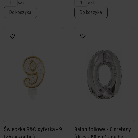
szt
szt
Do koszyka
Do koszyka
Świeczka B&C cyferka - 9
Balon foliowy - 0 srebrny
(złoty kontur)
(duży - 80 cm) - na hel