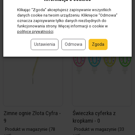
Klikając “Zgoda” akceptujesz zapisywanie wszystkich
danych cookie na twoim urządzeniu. Kliknięcie “Odmowa”
oznacza zapisywanie tylko danych niezbędnych do
funkcjonowania strony. Więcej informacji o cookie w
polityce prywatności
.
Ustawienia
Odmowa
Zgoda
Zimne ognie Złota Cyfra -
Świeczka cyferka z
9
kropkami - 0
Produkt w magazynie
(78
Produkt w magazynie
(33