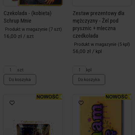
Czekolada - (kobieta)
Zestaw prezentowy dla
Schrup Mnie
mężczyzny - Żel pod
prysznic + mleczna
Produkt w magazynie
(7 szt)
czedkolada
16,00 zł / szt
Produkt w magazynie
(5 kpl)
56,00 zł / kpl
szt
kpl
Do koszyka
Do koszyka