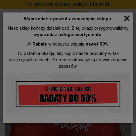
Do darmowej dostawy brakuje:
149,00 zł
×
Wyprzedaż z powodu zamknięcia sklepu.
Nasz sklep kończy działalność. Z tej okazji przygotowaliśmy
Dla ZAKOCHANYCH (Walentynki)
wyprzedaż całego asortymentu
.
🎉
Rabaty
w koszyku sięgają
nawet 50%
!
To ostatnia okazja, aby kupić nasze produkty w tak
atrakcyjnych cenach. Promocje obowiązują do wyczerpania
zapasów.