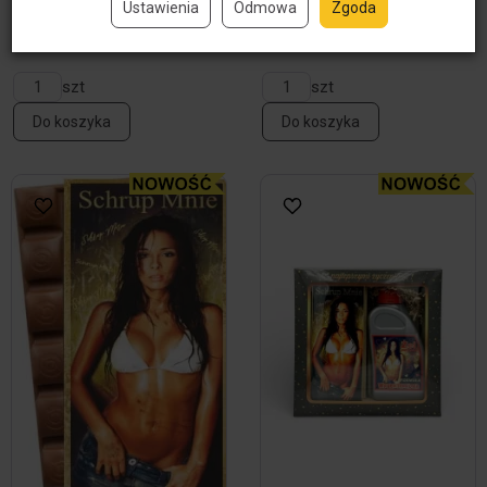
Ustawienia
Odmowa
Zgoda
29,90 zł / szt
szt
szt
Do koszyka
Do koszyka