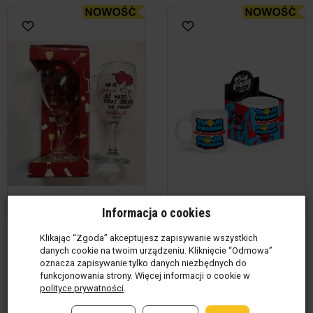
Informacja o cookies
Kielich do wina - Moje
Kubek Big Mug - Twoja
Klikając “Zgoda” akceptujesz zapisywanie wszystkich
danych cookie na twoim urządzeniu. Kliknięcie “Odmowa”
serce już masz, teraz
połowa, Moja połowa
oznacza zapisywanie tylko danych niezbędnych do
zbieraj na randki Kocham
Produkt w magazynie
(6 szt)
funkcjonowania strony. Więcej informacji o cookie w
Cię
polityce prywatności
.
65,01 zł / szt
Produkt w magazynie
(5 szt)