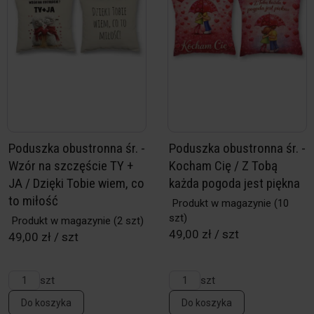
Poduszka obustronna śr. -
Poduszka obustronna śr. -
Wzór na szczęście TY +
Kocham Cię / Z Tobą
JA / Dzięki Tobie wiem, co
każda pogoda jest piękna
to miłość
Produkt w magazynie
(10
szt)
Produkt w magazynie
(2 szt)
49,00 zł / szt
49,00 zł / szt
szt
szt
Do koszyka
Do koszyka