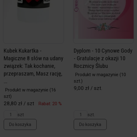
Kubek Kukartka -
Dyplom - 10 Cynowe Gody
Magiczne 8 słów na udany
- Gratulacje z okazji 10
związek: Tak kochanie,
Rocznicy Ślubu
przepraszam, Masz rację,
Produkt w magazynie
(10
...
szt.)
9,00 zł / szt.
Produkt w magazynie
(16
szt)
28,80 zł / szt
Rabat: 20 %
szt
szt.
Do koszyka
Do koszyka