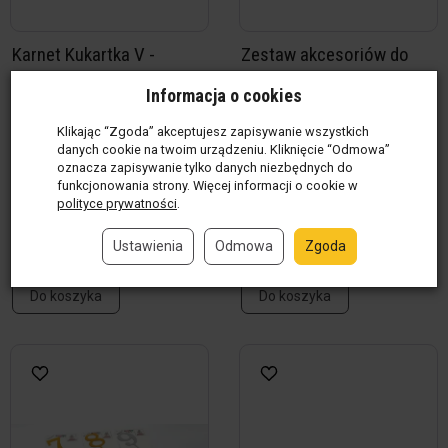
Karnet Kukartka V -
Zestaw akcesoriów do
Rocznica ślubu. 10
wina - Butelka - 10
Informacja o cookies
cudownych lat miłości.
rocznica ślubu
Gratulacje!
Produkt w magazynie
(4 kpl.)
Klikając “Zgoda” akceptujesz zapisywanie wszystkich
danych cookie na twoim urządzeniu. Kliknięcie “Odmowa”
69,00 zł / kpl.
Produkt w magazynie
(3
oznacza zapisywanie tylko danych niezbędnych do
szt.)
funkcjonowania strony. Więcej informacji o cookie w
12,00 zł / szt.
polityce prywatności
.
Ustawienia
Odmowa
Zgoda
szt.
kpl.
Do koszyka
Do koszyka