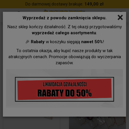
Do darmowej dostawy brakuje:
149,00 zł
×
Wyprzedaż z powodu zamknięcia sklepu.
Nasz sklep kończy działalność. Z tej okazji przygotowaliśmy
10 - Cynowe Gody
wyprzedaż całego asortymentu
.
🎉
Rabaty
w koszyku sięgają
nawet 50%
!
To ostatnia okazja, aby kupić nasze produkty w tak
atrakcyjnych cenach. Promocje obowiązują do wyczerpania
zapasów.