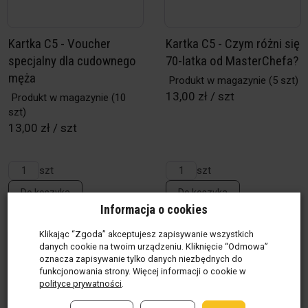
Kartka C5 - Voucher
Kartka C5 - Czym różni się
specjalny dla cudownego
70-latka od MasterChefa?
męża
Produkt w magazynie
(5 szt)
13,00 zł / szt
Produkt w magazynie
(10
szt)
13,00 zł / szt
szt
szt
Do koszyka
Do koszyka
Informacja o cookies
Klikając “Zgoda” akceptujesz zapisywanie wszystkich
danych cookie na twoim urządzeniu. Kliknięcie “Odmowa”
oznacza zapisywanie tylko danych niezbędnych do
funkcjonowania strony. Więcej informacji o cookie w
polityce prywatności
.