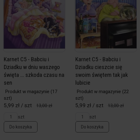
Karnet C5 - Babciu i
Karnet C5 - Babciu i
Dziadku w dniu waszego
Dziadku cieszcie się
święta ... szkoda czasu na
swoim świętem tak jak
sen
lubicie
Produkt w magazynie
(17
Produkt w magazynie
(22
szt)
szt)
5,99 zł / szt
5,99 zł / szt
13,00 zł
13,00 zł
szt
szt
Do koszyka
Do koszyka