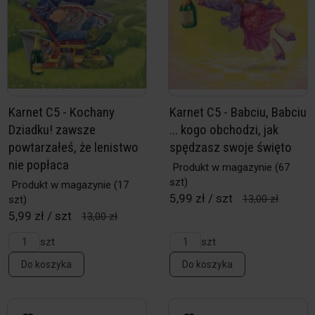
Karnet C5 - Kochany
Karnet C5 - Babciu, Babciu
Dziadku! zawsze
... kogo obchodzi, jak
powtarzałeś, że lenistwo
spędzasz swoje święto
nie popłaca
Produkt w magazynie
(67
szt)
Produkt w magazynie
(17
5,99 zł / szt
13,00 zł
szt)
5,99 zł / szt
13,00 zł
szt
szt
Do koszyka
Do koszyka