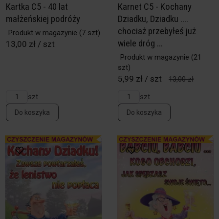
Kartka C5 - 40 lat
Karnet C5 - Kochany
małżeńskiej podróży
Dziadku, Dziadku ....
chociaż przebyłeś już
Produkt w magazynie
(7 szt)
wiele dróg ...
13,00 zł / szt
Produkt w magazynie
(21
szt)
5,99 zł / szt
13,00 zł
szt
szt
Do koszyka
Do koszyka