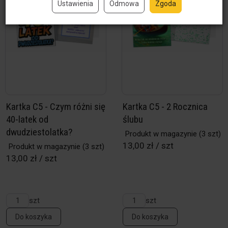
Ustawienia
Odmowa
Zgoda
Kartka C5 - Czym różni się
Kartka C5 - 2 Rocznica
40-latek od
ślubu
dwudziestolatka?
Produkt w magazynie
(3 szt)
13,00 zł / szt
Produkt w magazynie
(3 szt)
13,00 zł / szt
szt
szt
Do koszyka
Do koszyka