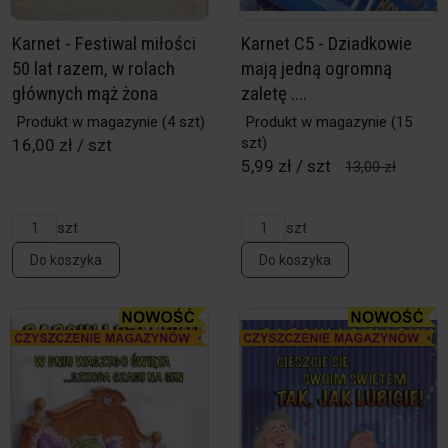
Karnet - Festiwal miłości
Karnet C5 - Dziadkowie
50 lat razem, w rolach
mają jedną ogromną
głównych mąż żona
zaletę ....
Produkt w magazynie
(4 szt)
Produkt w magazynie
(15
szt)
16,00 zł / szt
5,99 zł / szt
13,00 zł
szt
szt
Do koszyka
Do koszyka