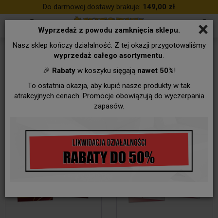
Do darmowej dostawy brakuje:
149,00 zł
×
Wyprzedaż z powodu zamknięcia sklepu.
Nasz sklep kończy działalność. Z tej okazji przygotowaliśmy
C5 - 15 x 22 cm
wyprzedaż całego asortymentu
.
🎉
Rabaty
w koszyku sięgają
nawet 50%
!
To ostatnia okazja, aby kupić nasze produkty w tak
atrakcyjnych cenach. Promocje obowiązują do wyczerpania
zapasów.