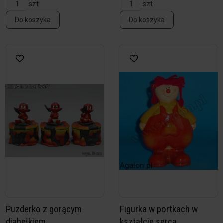
szt
szt
Do koszyka
Do koszyka
Puzderko z gorącym
Figurka w portkach w
diabełkiem
kształcie serca