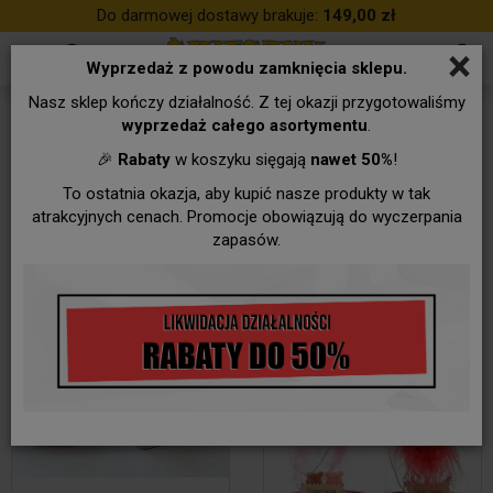
Do darmowej dostawy brakuje:
149,00 zł
×
Wyprzedaż z powodu zamknięcia sklepu.
Nasz sklep kończy działalność. Z tej okazji przygotowaliśmy
Figurki
wyprzedaż całego asortymentu
.
🎉
Rabaty
w koszyku sięgają
nawet 50%
!
To ostatnia okazja, aby kupić nasze produkty w tak
atrakcyjnych cenach. Promocje obowiązują do wyczerpania
zapasów.