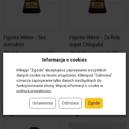
Figurka Wiktor - Sex
Figurka Wiktor - Za Rolę
instruktor
Super Chłopaka
Produkt w magazynie
(93
Produkt w magazynie
(90
szt.)
szt.)
Informacja o cookies
39,00 zł / szt.
39,00 zł / szt.
Klikając “Zgoda” akceptujesz zapisywanie wszystkich
danych cookie na twoim urządzeniu. Kliknięcie “Odmowa”
oznacza zapisywanie tylko danych niezbędnych do
szt.
szt.
funkcjonowania strony. Więcej informacji o cookie w
polityce prywatności
.
Do koszyka
Do koszyka
Ustawienia
Odmowa
Zgoda