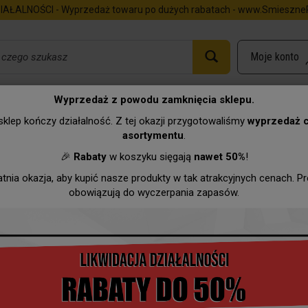
IAŁALNOŚCI - Wyprzedaż towaru po dużych rabatach - www.SmieszneP
Wyprzedaż z powodu zamknięcia sklepu.
)
Dyplomy, tabliczki
klep kończy działalność. Z tej okazji przygotowaliśmy
wyprzedaż 
asortymentu
.
Urodziny
Imieniny
Zawody
Hurtownia
Wyprzeda
🎉
Rabaty
w koszyku sięgają
nawet 50%
!
atnia okazja, aby kupić nasze produkty w tak atrakcyjnych cenach. P
bliczki
obowiązują do wyczerpania zapasów.