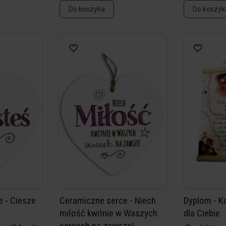
Do koszyka
Do koszyk
 - Ciesze
Ceramiczne serce - Niech
Dyplom - K
miłość kwitnie w Waszych
dla Ciebie
sercach na zawsze!