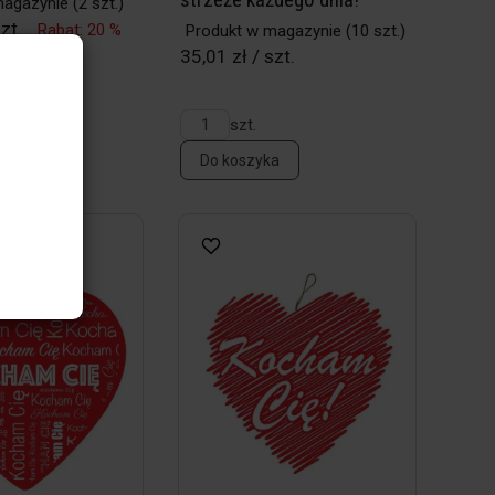
magazynie
(2 szt.)
zt.
Rabat: 20 %
Produkt w magazynie
(10 szt.)
35,01 zł / szt.
szt.
a
Do koszyka