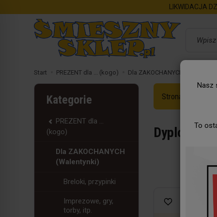
LIKWIDACJA DZ
Wyszukaj
Start
PREZENT dla ... (kogo)
Dla ZAKOCHANYCH (Walentynki
Nasz s
Strona Główna
Kategorie
PREZENT dla ...
To ost
Dyplomy, ta
(kogo)
Dla ZAKOCHANYCH
(Walentynki)
Breloki, przypinki
Imprezowe, gry,
torby, itp.