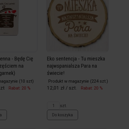
enna - Będę Cię
Eko sentencja - Tu mieszka
częściem na
najwspanialsza Para na
(garnek)
świecie!
magazynie
(10 szt)
Produkt w magazynie
(224 szt.)
szt
12,01 zł / szt.
Rabat: 20 %
Rabat: 20 %
szt.
a
Do koszyka