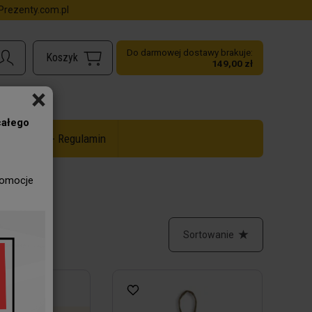
rezenty.com.pl
Do darmowej dostawy brakuje:
149,00 zł
×
całego
ż do -50% - Regulamin
romocje
Sortowanie