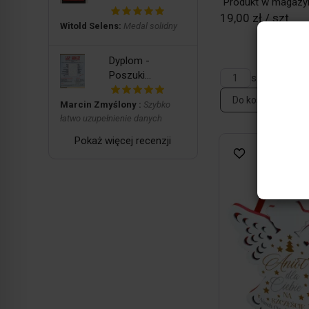
Produkt w magazy
19,00 zł / szt
Witold Selens:
Medal solidny
Dyplom -
Poszuki...
szt
Do koszyka
Marcin Zmyślony :
Szybko
łatwo uzupełnienie danych
Pokaż więcej recenzji