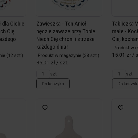
 dla Ciebie
Zawieszka - Ten Anioł
Tabliczka V
ech Cię
będzie zawsze przy Tobie.
małe - Koc
każdego
Niech Cię chroni i strzeże
Cie, kocham
każdego dnia!
Produkt w 
15,01 zł / s
nie
(12 szt.)
Produkt w magazynie
(38 szt.)
35,01 zł / szt.
szt.
szt.
Do koszyka
Do koszyk