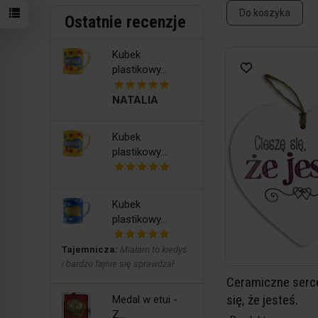
Do koszyka
Ostatnie recenzje
Kubek
plastikowy...
NATALIA
Kubek
plastikowy...
Kubek
plastikowy...
Tajemnicza:
Miałam to kiedyś
i bardzo fajnie się sprawdzał
Ceramiczne serce
się, że jesteś.
Medal w etui -
Z...