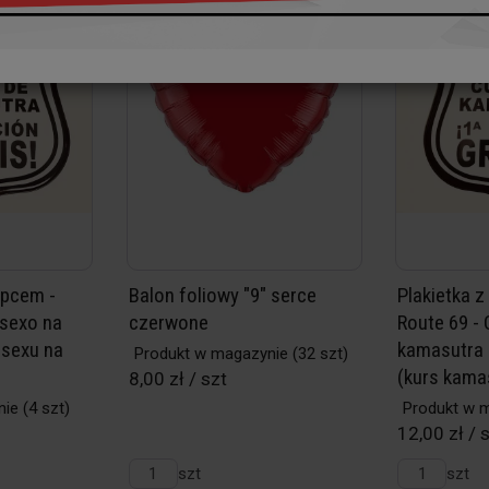
epcem -
Balon foliowy "9" serce
Plakietka z
 sexo na
czerwone
Route 69 -
 sexu na
kamasutra 1
Produkt w magazynie
(32 szt)
(kurs kamas
8,00 zł / szt
nie
(4 szt)
Produkt w 
12,00 zł / 
szt
szt