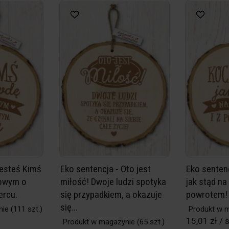
Jesteś Kimś
Eko sentencja - Oto jest
Eko senten
kowym o
miłość! Dwoje ludzi spotyka
jak stąd na 
ercu.
się przypadkiem, a okazuje
powrotem!
się...
nie
(111 szt.)
Produkt w 
15,01 zł / s
Produkt w magazynie
(65 szt.)