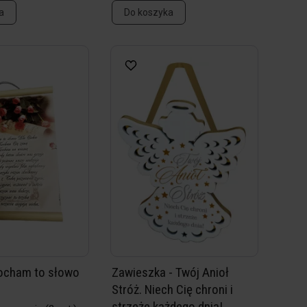
a
Do koszyka
ocham to słowo
Zawieszka - Twój Anioł
Stróż. Niech Cię chroni i
strzeże każdego dnia!