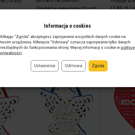
nie
(14 szt)
Produkt w 
12,80 zł / s
Produkt w magazynie
(20 szt)
15,20 zł / szt
Rabat: 20 %
Informacja o cookies
szt
szt.
Klikając “Zgoda” akceptujesz zapisywanie wszystkich danych cookie na
twoim urządzeniu. Kliknięcie “Odmowa” oznacza zapisywanie tylko danych
Do koszyka
Do koszyk
niezbędnych do funkcjonowania strony. Więcej informacji o cookie w
polityce
prywatności
.
Ustawienia
Odmowa
Zgoda