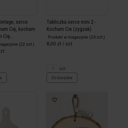
intage, serce
Tabliczka serce mini 2 -
ham Cię, kocham
Kocham Cie (zygzak)
 Cię...
Produkt w magazynie
(24 szt.)
8,00 zł / szt.
magazynie
(22 szt.)
zt.
szt.
a
Do koszyka