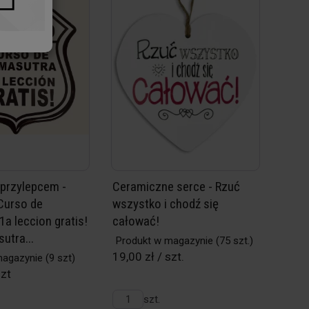
 przylepcem -
Ceramiczne serce - Rzuć
 Curso de
wszystko i chodź się
a leccion gratis!
całować!
utra...
Produkt w magazynie
(75 szt.)
19,00 zł / szt.
magazynie
(9 szt)
szt
szt.