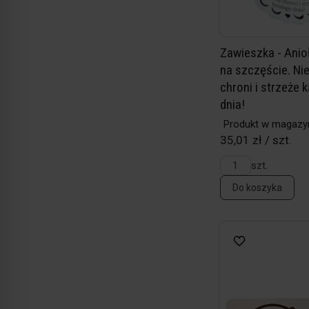
Zawieszka - Anioł
na szczęście. Ni
chroni i strzeże 
dnia!
Produkt w magazy
35,01 zł / szt.
szt.
Do koszyka