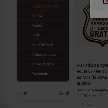
Dyplomy, tabliczki
Biurowe
Figurki
Karty
Kubki Kieliszki
Poduszki, plusz
Ramki, zegary
Plakietka z przyl
Route 69 - Rei do
Pozostałe
estrada (królowa
drodze)
Produkt w magazy
zł
zł
12,00 zł / szt
szt