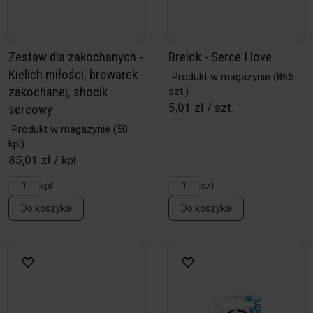
Zestaw dla zakochanych -
Brelok - Serce I love
Kielich miłości, browarek
Produkt w magazynie
(865
zakochanej, shocik
szt.)
5,01 zł / szt.
sercowy
Produkt w magazynie
(50
kpl)
85,01 zł / kpl
kpl
szt.
Do koszyka
Do koszyka