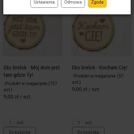
Ustawienia
Odmowa
Zgoda
Eko brelok - Mój dom jest
Eko brelok - Kocham Cię!
tam gdzie Ty!
Produkt w magazynie
(57
szt.)
Produkt w magazynie
(727
9,00 zł / szt.
szt.)
9,00 zł / szt.
szt.
szt.
Do koszyka
Do koszyka