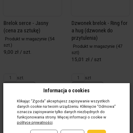
Brelok serce - Jasny
Dzwonek brelok - Ring for
(cena za sztukę)
a hug (dzwonek do
przytulenia)
Produkt w magazynie
(54
szt.)
Produkt w magazynie
(47
9,00 zł / szt.
szt)
15,01 zł / szt
szt.
szt
Do koszyka
Do koszyka
Informacja o cookies
Klikając “Zgoda” akceptujesz zapisywanie wszystkich
danych cookie na twoim urządzeniu. Kliknięcie “Odmowa”
oznacza zapisywanie tylko danych niezbędnych do
funkcjonowania strony. Więcej informacji o cookie w
polityce prywatności
.