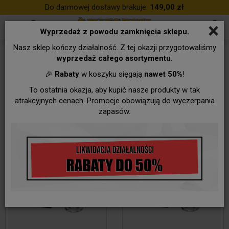
Do darmowej dostawy brakuje:
149,00 zł
×
Wyprzedaż z powodu zamknięcia sklepu.
Nasz sklep kończy działalność. Z tej okazji przygotowaliśmy
Breloki, przypinki
wyprzedaż całego asortymentu
.
🎉
Rabaty
w koszyku sięgają
nawet 50%
!
To ostatnia okazja, aby kupić nasze produkty w tak
atrakcyjnych cenach. Promocje obowiązują do wyczerpania
zapasów.