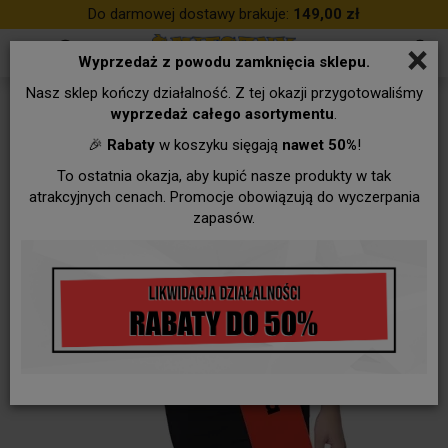
Do darmowej dostawy brakuje:
149,00 zł
×
Wyprzedaż z powodu zamknięcia sklepu.
Nasz sklep kończy działalność. Z tej okazji przygotowaliśmy
wyprzedaż całego asortymentu
.
🎉
Rabaty
w koszyku sięgają
nawet 50%
!
To ostatnia okazja, aby kupić nasze produkty w tak
atrakcyjnych cenach. Promocje obowiązują do wyczerpania
zapasów.