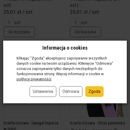
szt)
szt.)
25,01 zł / szt
25,01 zł / szt.
szt
szt.
Do koszyka
Do koszyka
Informacja o cookies
Klikając “Zgoda” akceptujesz zapisywanie wszystkich
danych cookie na twoim urządzeniu. Kliknięcie “Odmowa”
oznacza zapisywanie tylko danych niezbędnych do
funkcjonowania strony. Więcej informacji o cookie w
polityce prywatności
.
Ustawienia
Odmowa
Zgoda
Szarfa różowa - Uwaga! Impreza
Szarfa różowa - Straż panieńska
w toku!