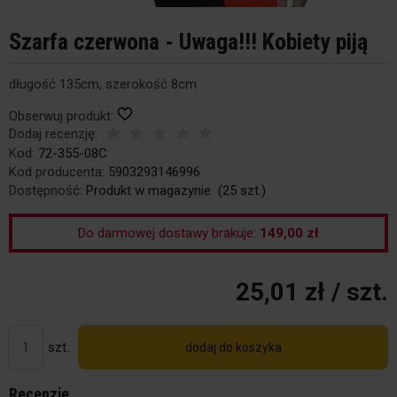
Szarfa czerwona - Uwaga!!! Kobiety piją
długość 135cm, szerokość 8cm
Obserwuj produkt:
Dodaj recenzję:
Kod:
72-355-08C
Kod producenta:
5903293146996
Dostępność:
Produkt w magazynie
(
25
szt.)
Do darmowej dostawy brakuje:
149,00 zł
25,01 zł
/ szt.
szt.
dodaj do koszyka
Recenzje