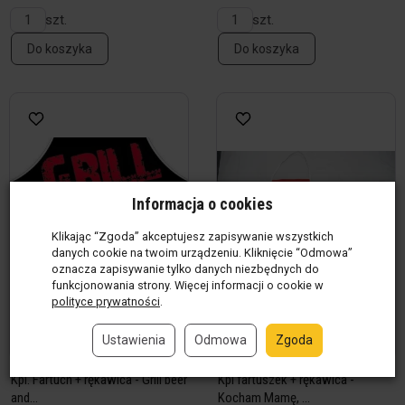
szt.
szt.
Do koszyka
Do koszyka
Informacja o cookies
Klikając “Zgoda” akceptujesz zapisywanie wszystkich
danych cookie na twoim urządzeniu. Kliknięcie “Odmowa”
oznacza zapisywanie tylko danych niezbędnych do
funkcjonowania strony. Więcej informacji o cookie w
polityce prywatności
.
Ustawienia
Odmowa
Zgoda
Kpl. Fartuch + rękawica - Grill beer
Kpl fartuszek + rękawica -
and...
Kocham Mamę, ...