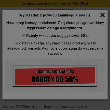
Do darmowej dostawy brakuje:
149,00 zł
×
Wyprzedaż z powodu zamknięcia sklepu.
Nasz sklep kończy działalność. Z tej okazji przygotowaliśmy
wyprzedaż całego asortymentu
.
🎉
Rabaty
w koszyku sięgają
nawet 50%
!
To ostatnia okazja, aby kupić nasze produkty w tak
atrakcyjnych cenach. Promocje obowiązują do wyczerpania
zapasów.
Fartuszek sexy - Happy birthday -
kobieta w torcie
Wymiar 58x72cm, skład - tkanina poliestrowa nadruk