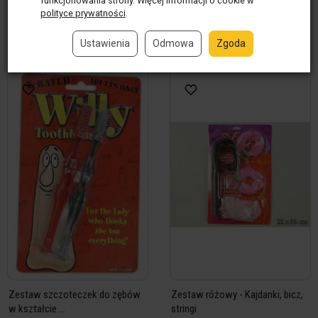
funkcjonowania strony. Więcej informacji o cookie w
szt.
kpl
polityce prywatności
.
Do koszyka
Do koszyka
Ustawienia
Odmowa
Zgoda
Zestaw szczoteczek do zębów
Zestaw różowy - Kajdanki, bicz,
w kształcie ...
stringi