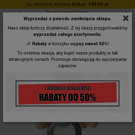
Do darmowej dostawy brakuje:
149,00 zł
×
Wyprzedaż z powodu zamknięcia sklepu.
Nasz sklep kończy działalność. Z tej okazji przygotowaliśmy
wyprzedaż całego asortymentu
.
🎉
Rabaty
w koszyku sięgają
nawet 50%
!
To ostatnia okazja, aby kupić nasze produkty w tak
atrakcyjnych cenach. Promocje obowiązują do wyczerpania
zapasów.