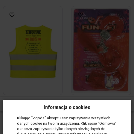
Żółta kamizelka - W domu
Zestawik czerwony - Kajdanki +
W ostatnich 30 dniach produktem interesuje się
13
osób.
Informacja o cookies
zawsze daję z s...
stringi ...
Produkt w magazynie
(4
Produkt w magazynie
(50
Klikając “Zgoda” akceptujesz zapisywanie wszystkich
szt.)
kpl)
danych cookie na twoim urządzeniu. Kliknięcie “Odmowa”
39,00 zł / szt.
34,00 zł / kpl
oznacza zapisywanie tylko danych niezbędnych do