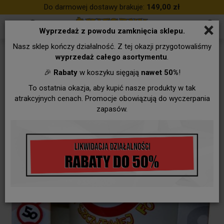
Do darmowej dostawy brakuje:
149,00 zł
×
Wyprzedaż z powodu zamknięcia sklepu.
Nasz sklep kończy działalność. Z tej okazji przygotowaliśmy
wyprzedaż całego asortymentu
.
🎉
Rabaty
w koszyku sięgają
nawet 50%
!
To ostatnia okazja, aby kupić nasze produkty w tak
atrakcyjnych cenach. Promocje obowiązują do wyczerpania
zapasów.