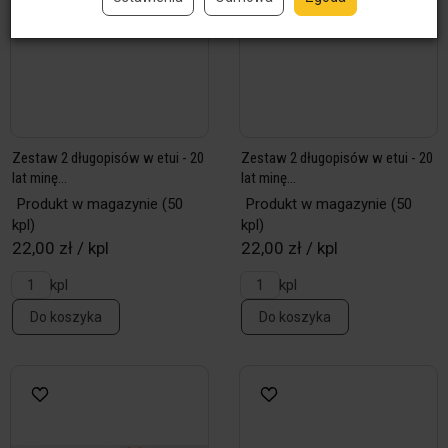
Zestaw 2 długopisów w etui - 20
Zestaw 2 długopisów w etui - 20
lat minę...
lat minę...
Produkt w magazynie
(50
Produkt w magazynie
(50
kpl)
kpl)
22,00 zł / kpl
22,00 zł / kpl
kpl
kpl
Do koszyka
Do koszyka