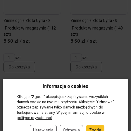
Zimne ognie Złota Cyfra - 2
Zimne ognie Złota Cyfra - 0
Produkt w magazynie
(112
Produkt w magazynie
(149
szt)
szt)
8,50 zł / szt
8,50 zł / szt
szt
szt
Do koszyka
Do koszyka
Informacja o cookies
Klikając “Zgoda” akceptujesz zapisywanie wszystkich
danych cookie na twoim urządzeniu. Kliknięcie “Odmowa”
oznacza zapisywanie tylko danych niezbędnych do
funkcjonowania strony. Więcej informacji o cookie w
polityce prywatności
.
Ustawienia
Odmowa
Zgoda