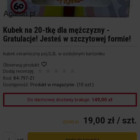
Kubek na 20-tkę dla mężczyzny -
Gratulacje! Jesteś w szczytowej formie!
kubek ceramiczny poj.0,3L w ozdobnym kartoniku
Obserwuj produkt:
Dodaj recenzję:
Kod:
84-797-21
Dostępność:
Produkt w magazynie
(
10
szt.)
Do darmowej dostawy brakuje:
149,00 zł
19,00 zł
/ szt.
29,00 zł
szt.