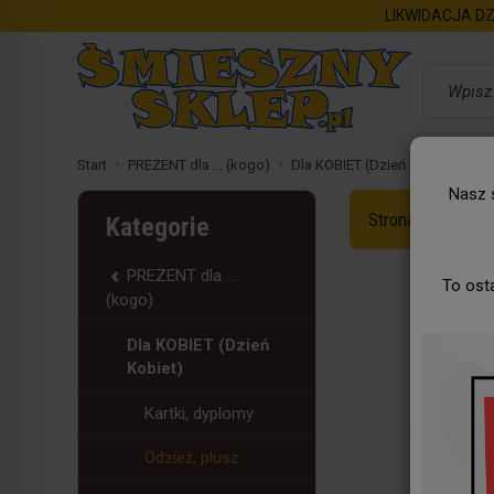
LIKWIDACJA DZ
Wyszukaj
Start
PREZENT dla ... (kogo)
Dla KOBIET (Dzień Kobiet)
Od
Nasz s
Strona Główna
Kategorie
PREZENT dla ...
To ost
(kogo)
Dla KOBIET (Dzień
Kobiet)
Kartki, dyplomy
Odzież, plusz