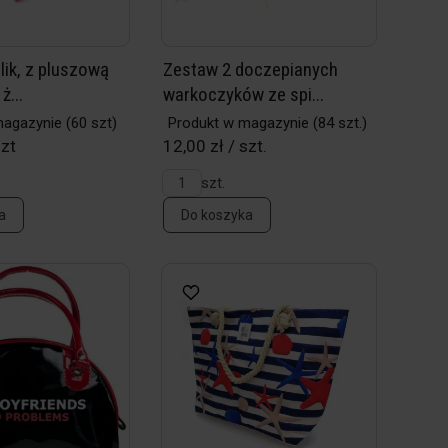
lik, z pluszową
Zestaw 2 doczepianych
ż...
warkoczyków ze spi...
magazynie
(60 szt)
Produkt w magazynie
(84 szt.)
szt
12,00 zł / szt.
szt.
a
Do koszyka