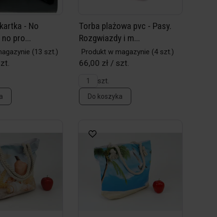
kartka - No
Torba plażowa pvc - Pasy.
 no pro...
Rozgwiazdy i m...
magazynie
(13 szt.)
Produkt w magazynie
(4 szt.)
zt.
66,00 zł / szt.
szt.
a
Do koszyka