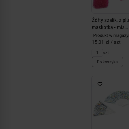
Żółty szalik, z p
maskotką - mis...
Produkt w magazy
15,01 zł / szt
szt
Do koszyka