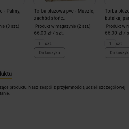
c - Palmy,
Torba plażowa pvc - Muszle,
Torba plaż
zachód słońc...
butelka, par
nie
(3 szt.)
Produkt w magazynie
(2 szt.)
Produkt w 
66,00 zł / szt.
66,00 zł / s
szt.
szt.
Do koszyka
Do koszyk
duktu
zące produktu. Nasz zespół z przyjemnością udzieli szczegółowej
anie.