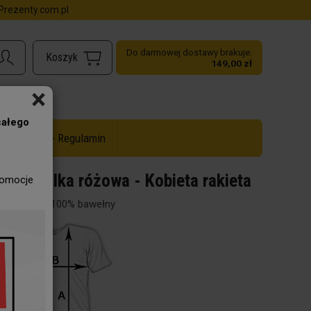
rezenty.com.pl
Do darmowej dostawy brakuje:
149,00 zł
×
całego
ż do -50% - Regulamin
Koszulka różowa - Kobieta rakieta
romocje
Materiał: 100% bawełny