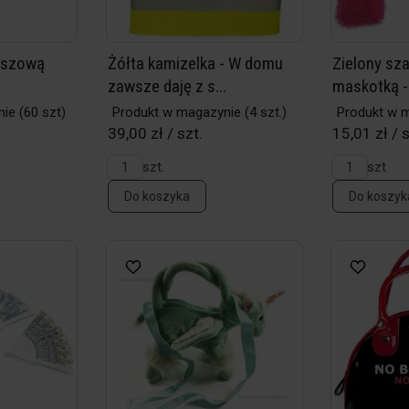
luszową
Żółta kamizelka - W domu
Zielony sza
zawsze daję z s...
maskotką - 
nie
(60 szt)
Produkt w magazynie
(4 szt.)
Produkt w 
39,00 zł / szt.
15,01 zł / 
szt.
szt
Do koszyka
Do koszyk