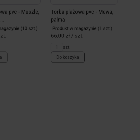
owa pvc - Muszle,
Torba plażowa pvc - Mewa,
...
palma
magazynie
(10 szt.)
Produkt w magazynie
(1 szt.)
zt.
66,00 zł / szt.
szt.
a
Do koszyka