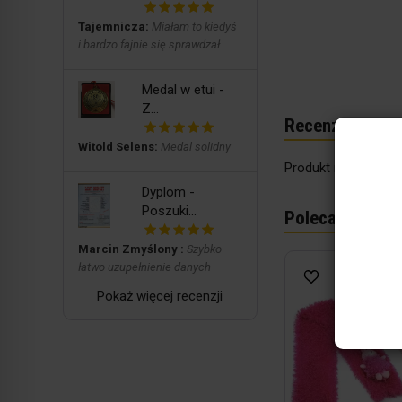
Tajemnicza:
Miałam to kiedyś
i bardzo fajnie się sprawdzał
Medal w etui -
Z...
Recenzje
Witold Selens:
Medal solidny
Produkt nie posiada
Dyplom -
Poszuki...
Polecane produ
Marcin Zmyślony :
Szybko
łatwo uzupełnienie danych
Pokaż więcej recenzji