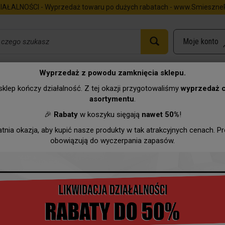
IAŁALNOŚCI - Wyprzedaż towaru po dużych rabatach - www.SmieszneP
Wyprzedaż z powodu zamknięcia sklepu.
zież, plusz
Koszulka różowa - Kobieta raki..
klep kończy działalność. Z tej okazji przygotowaliśmy
wyprzedaż 
asortymentu
.
Urodziny
Imieniny
Zawody
Hurtownia
Wyprzeda
🎉
Rabaty
w koszyku sięgają
nawet 50%
!
atnia okazja, aby kupić nasze produkty w tak atrakcyjnych cenach. P
obowiązują do wyczerpania zapasów.