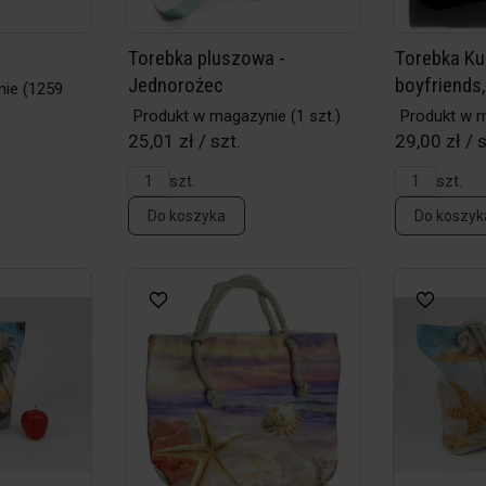
y
Torebka pluszowa -
Torebka Ku
Jednorożec
boyfriends,
nie
(1259
Produkt w magazynie
(1 szt.)
Produkt w 
25,01 zł / szt.
29,00 zł / s
szt.
szt.
Do koszyka
Do koszyk