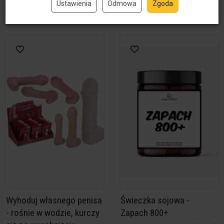
Ustawienia
Odmowa
Zgoda
Do koszyka
Do koszyka
Wyhoduj własnego penisa
Świeczka sojowa -
- rośnie w wodzie, kurczy
Zapach 800+