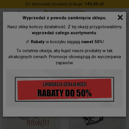
Do darmowej dostawy brakuje:
149,00 zł
×
Wyprzedaż z powodu zamknięcia sklepu.
Nasz sklep kończy działalność. Z tej okazji przygotowaliśmy
Śmieszne
wyprzedaż całego asortymentu
.
🎉
Rabaty
w koszyku sięgają
nawet 50%
!
To ostatnia okazja, aby kupić nasze produkty w tak
atrakcyjnych cenach. Promocje obowiązują do wyczerpania
zapasów.