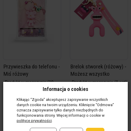
Przywieszka do telefonu -
Brelok stworek (różowy) -
Miś różowy
Możesz wszystko
Produkt w magazynie
(10
Produkt w magazynie
(8 szt)
szt)
Informacja o cookies
22,00 zł / szt
19,50 zł / szt
Klikając “Zgoda” akceptujesz zapisywanie wszystkich
danych cookie na twoim urządzeniu. Kliknięcie “Odmowa”
oznacza zapisywanie tylko danych niezbędnych do
funkcjonowania strony. Więcej informacji o cookie w
polityce prywatności
.
szt
szt