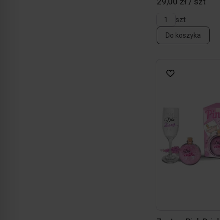
29,00 zł / szt
szt
Do koszyka