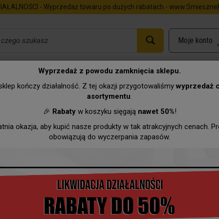
IAŁALNOŚCI - Wyprzedaż towaru po dużych rabatach - www.SmieszneP
Wyprzedaż z powodu zamknięcia sklepu.
rtka C5 - 8 marca Dzień Kobi..
klep kończy działalność. Z tej okazji przygotowaliśmy
wyprzedaż 
asortymentu
.
Urodziny
Imieniny
Zawody
Hurtownia
Wyprzeda
🎉
Rabaty
w koszyku sięgają
nawet 50%
!
atnia okazja, aby kupić nasze produkty w tak atrakcyjnych cenach. P
obowiązują do wyczerpania zapasów.