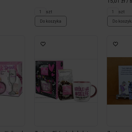
15,01 zł / 
szt
szt
Do koszyka
Do koszyk