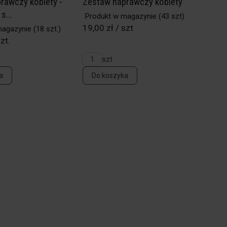
rawczy kobiety -
Zestaw naprawczy kobiety
s...
Produkt w magazynie
(43 szt)
19,00 zł / szt
magazynie
(18 szt.)
zt.
szt
a
Do koszyka