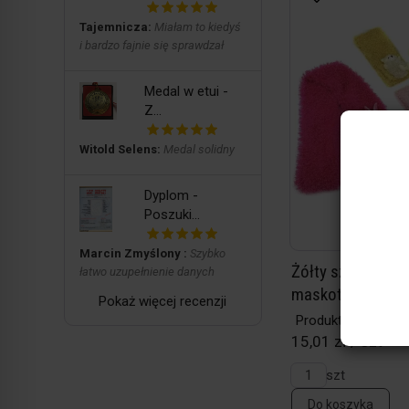
Tajemnicza:
Miałam to kiedyś
i bardzo fajnie się sprawdzał
Medal w etui -
Z...
Witold Selens:
Medal solidny
Dyplom -
Poszuki...
Marcin Zmyślony :
Szybko
Żółty szalik, z p
łatwo uzupełnienie danych
maskotką - mis...
Pokaż więcej recenzji
Produkt w magazy
15,01 zł / szt
szt
Do koszyka