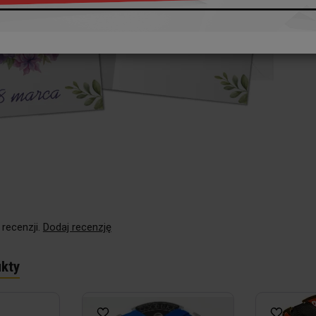
 recenzji.
Dodaj recenzję
kty