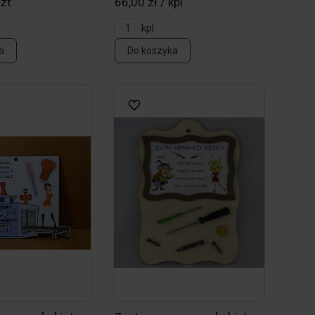
szt
66,00 zł / kpl
kpl
a
Do koszyka