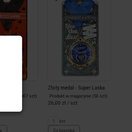
 - VIP
Złoty medal - Super Laska
magazynie
(807 szt)
Produkt w magazynie
(50 szt)
szt
26,00 zł / szt
szt
a
Do koszyka