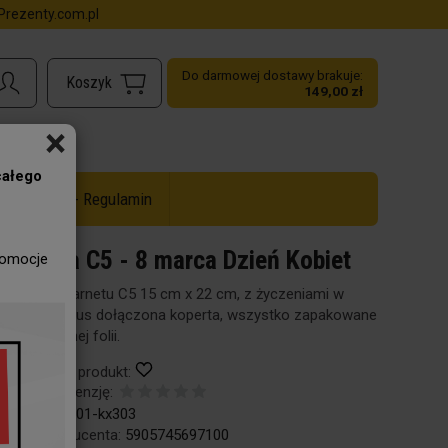
rezenty.com.pl
Do darmowej dostawy brakuje:
149,00 zł
×
całego
ż do -50% - Regulamin
Kartka C5 - 8 marca Dzień Kobiet
romocje
Format karnetu C5 15 cm x 22 cm, z życzeniami w
środku, plus dołączona koperta, wszystko zapakowane
w ozdobnej folii.
Obserwuj produkt:
Dodaj recenzję:
Kod:
96-101-kx303
Kod producenta:
5905745697100