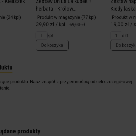
 - Kieliszek
Zestaw Oh La La kubek +
Zestaw nap
herbata - Królow...
Kiedy laska 
nie
(24 kpl)
Produkt w magazynie
(77 kpl)
Produkt w 
39,90 zł / kpl
19,00 zł / s
69,00 zł
kpl
szt.
Do koszyka
Do koszyk
duktu
zące produktu. Nasz zespół z przyjemnością udzieli szczegółowej
anie.
lądane produkty