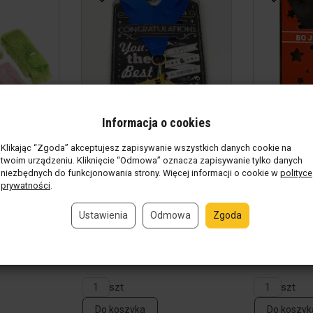
Informacja o cookies
Klikając “Zgoda” akceptujesz zapisywanie wszystkich danych cookie na
twoim urządzeniu. Kliknięcie “Odmowa” oznacza zapisywanie tylko danych
niezbędnych do funkcjonowania strony. Więcej informacji o cookie w
polityce
prywatności
.
luszową
Złoty medal - Vip
Złoty medal
Ustawienia
Odmowa
Zgoda
Produkt w magazynie
(202 szt)
Produkt w 
26,00 zł / szt
29,00 zł / 
nie
(60 szt)
szt
szt
Do koszyka
Do koszyk