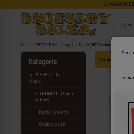
LIKWIDACJA DZ
Wyszukaj
Start
PREZENT dla ... (kogo)
Dla KOBIET (Dzień Kobiet)
Ka
Nasz s
Strona Główna
Kategorie
PREZENT dla ...
To ost
(kogo)
Dla KOBIET (Dzień
Kobiet)
Kartki, dyplomy
Odzież, plusz