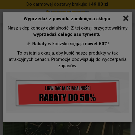
Do darmowej dostawy brakuje:
149,00 zł
×
Wyprzedaż z powodu zamknięcia sklepu.
Nasz sklep kończy działalność. Z tej okazji przygotowaliśmy
wyprzedaż całego asortymentu
.
🎉
Rabaty
w koszyku sięgają
nawet 50%
!
To ostatnia okazja, aby kupić nasze produkty w tak
atrakcyjnych cenach. Promocje obowiązują do wyczerpania
zapasów.