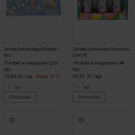
Zestaw balony Happy Birthday -
Zestaw 6 kieliszków Geometria -
5szt
(tort) W...
Produkt w magazynie
(232
Produkt w magazynie
(48
op)
kpl)
12,80 zł / op
55,01 zł / kpl
Rabat: 20 %
op
kpl
Do koszyka
Do koszyka