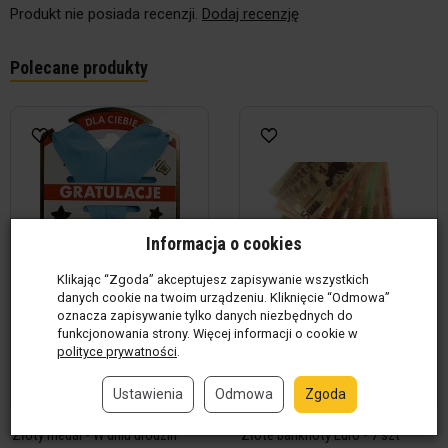
Produkt nie posiada recenzji.
Dodaj recenzję
Polecane produkty
Informacja o cookies
Klikając “Zgoda” akceptujesz zapisywanie wszystkich
danych cookie na twoim urządzeniu. Kliknięcie “Odmowa”
oznacza zapisywanie tylko danych niezbędnych do
funkcjonowania strony. Więcej informacji o cookie w
polityce prywatności
.
Ustawienia
Odmowa
Zgoda
Złoty medal - W dniu urodzin
Złote banknoty Euro - 7 szt