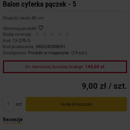
Balon cyferka pączek - 5
Długość około 80 cm
Obserwuj produkt:
Dodaj recenzję:
Kod:
13-270-5
Kod producenta:
5906245308091
Dostępność:
Produkt w magazynie
(
15
szt.)
Do darmowej dostawy brakuje:
149,00 zł
9,00 zł
/ szt.
szt.
dodaj do koszyka
Recenzje