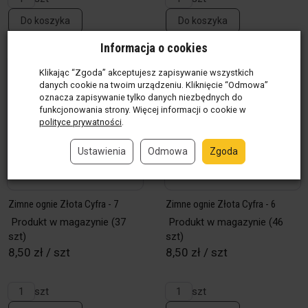
Do koszyka
Do koszyka
Informacja o cookies
Klikając “Zgoda” akceptujesz zapisywanie wszystkich
danych cookie na twoim urządzeniu. Kliknięcie “Odmowa”
oznacza zapisywanie tylko danych niezbędnych do
funkcjonowania strony. Więcej informacji o cookie w
polityce prywatności
.
Ustawienia
Odmowa
Zgoda
Zimne ognie Złota Cyfra - 7
Zimne ognie Złota Cyfra - 6
Produkt w magazynie
(37
Produkt w magazynie
(46
szt)
szt)
8,50 zł / szt
8,50 zł / szt
szt
szt