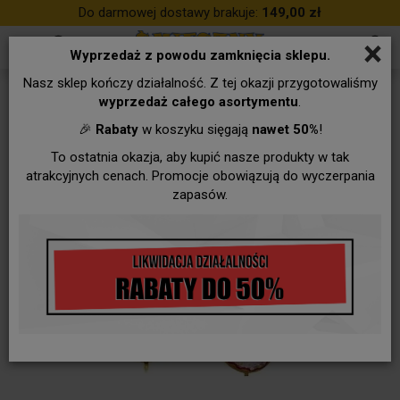
Do darmowej dostawy brakuje:
149,00 zł
×
Wyprzedaż z powodu zamknięcia sklepu.
Nasz sklep kończy działalność. Z tej okazji przygotowaliśmy
wyprzedaż całego asortymentu
.
🎉
Rabaty
w koszyku sięgają
nawet 50%
!
To ostatnia okazja, aby kupić nasze produkty w tak
atrakcyjnych cenach. Promocje obowiązują do wyczerpania
zapasów.