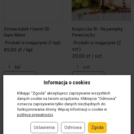
Zestaw kubek + karnet 3D -
Książeczka 3D - Na pamiątkę
Super Mama
Pierwszej Ko...
Produkt w magazynie
(1 kpl)
Produkt w magazynie
(2
szt.)
49,00 zł / kpl
29,00 zł / szt.
kpl
szt.
Do koszyka
Do koszyka
Informacja o cookies
Klikając “Zgoda” akceptujesz zapisywanie wszystkich
danych cookie na twoim urządzeniu. Kliknięcie “Odmowa”
oznacza zapisywanie tylko danych niezbędnych do
funkcjonowania strony. Więcej informacji o cookie w
polityce prywatności
.
Ustawienia
Odmowa
Zgoda