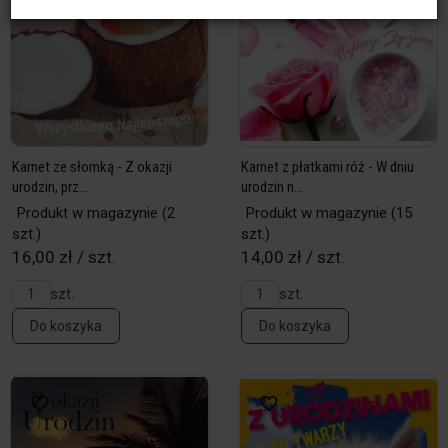
Karnet ze słomką - Z okazji
Karnet z płatkami róż - W dniu
urodzin, prz...
urodzin n...
Produkt w magazynie
(2
Produkt w magazynie
(15
szt.)
szt.)
16,00 zł / szt.
14,00 zł / szt.
szt.
szt.
Do koszyka
Do koszyka