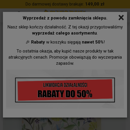
Do darmowej dostawy brakuje:
149,00 zł
×
Wyprzedaż z powodu zamknięcia sklepu.
Nasz sklep kończy działalność. Z tej okazji przygotowaliśmy
wyprzedaż całego asortymentu
.
🎉
Rabaty
w koszyku sięgają
nawet 50%
!
To ostatnia okazja, aby kupić nasze produkty w tak
atrakcyjnych cenach. Promocje obowiązują do wyczerpania
zapasów.