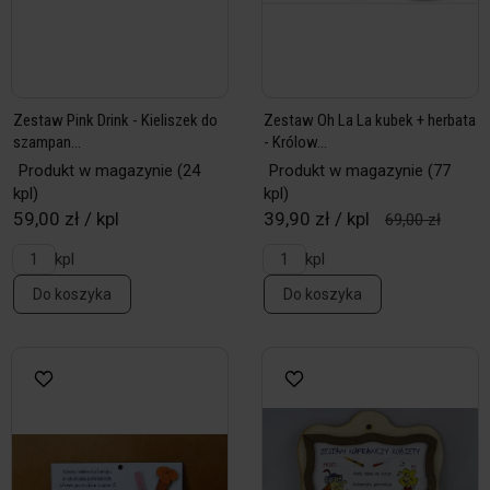
Zestaw Pink Drink - Kieliszek do
Zestaw Oh La La kubek + herbata
szampan...
- Królow...
Produkt w magazynie
(24
Produkt w magazynie
(77
kpl)
kpl)
59,00 zł / kpl
39,90 zł / kpl
69,00 zł
kpl
kpl
Do koszyka
Do koszyka