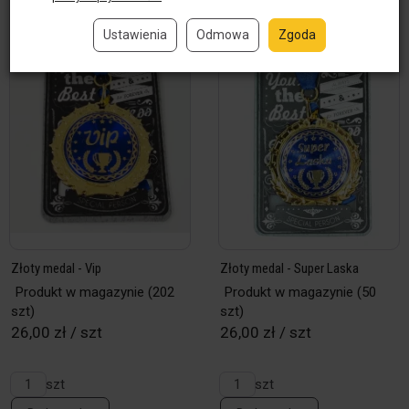
Ustawienia
Odmowa
Zgoda
Złoty medal - Vip
Złoty medal - Super Laska
Produkt w magazynie
(202
Produkt w magazynie
(50
szt)
szt)
26,00 zł / szt
26,00 zł / szt
szt
szt