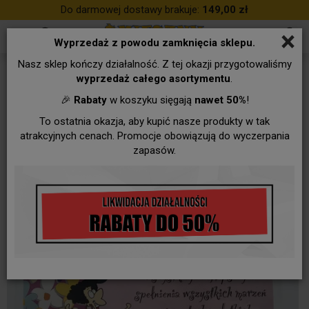
Do darmowej dostawy brakuje:
149,00 zł
×
Wyprzedaż z powodu zamknięcia sklepu.
Nasz sklep kończy działalność. Z tej okazji przygotowaliśmy
wyprzedaż całego asortymentu
.
🎉
Rabaty
w koszyku sięgają
nawet 50%
!
To ostatnia okazja, aby kupić nasze produkty w tak
atrakcyjnych cenach. Promocje obowiązują do wyczerpania
zapasów.