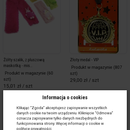
Żółty szalik, z pluszową
Złoty medal - VIP
maskotką - mis...
Produkt w magazynie
(807
Produkt w magazynie
(60
szt)
szt)
29,00 zł / szt
15,01 zł / szt
szt
szt
Informacja o cookies
Do koszyka
Do koszyka
Klikając “Zgoda” akceptujesz zapisywanie wszystkich
danych cookie na twoim urządzeniu. Kliknięcie “Odmowa”
oznacza zapisywanie tylko danych niezbędnych do
funkcjonowania strony. Więcej informacji o cookie w
polityce prywatności
.