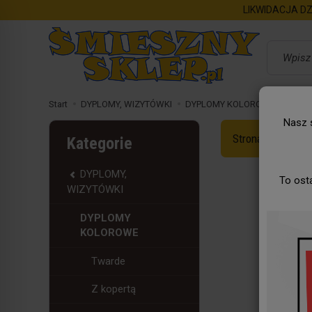
LIKWIDACJA DZ
Wyszukaj
Start
DYPLOMY, WIZYTÓWKI
DYPLOMY KOLOROWE
Z lis
Nasz s
Strona Główna
Kategorie
DYPLOMY,
To ost
WIZYTÓWKI
DYPLOMY
KOLOROWE
Twarde
Z kopertą