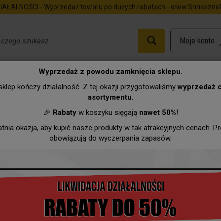
IAŁALNOŚCI - Wyprzedaż towaru po dużych rabatach - www.SmieszneP
Wyprzedaż z powodu zamknięcia sklepu.
tewką
Dyplom - Analiza chemiczna męż..
klep kończy działalność. Z tej okazji przygotowaliśmy
wyprzedaż 
asortymentu
.
Urodziny
Imieniny
Zawody
Hurtownia
Wyprzeda
🎉
Rabaty
w koszyku sięgają
nawet 50%
!
atnia okazja, aby kupić nasze produkty w tak atrakcyjnych cenach. P
obowiązują do wyczerpania zapasów.