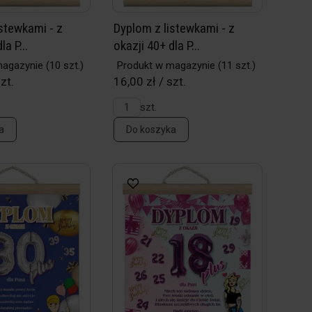
stewkami - z
Dyplom z listewkami - z
la P...
okazji 40+ dla P...
magazynie
(10 szt.)
Produkt w magazynie
(11 szt.)
zt.
16,00 zł / szt.
szt.
a
Do koszyka