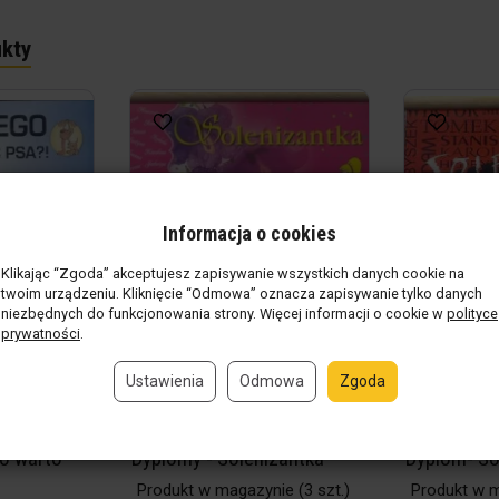
kty
Informacja o cookies
Klikając “Zgoda” akceptujesz zapisywanie wszystkich danych cookie na
twoim urządzeniu. Kliknięcie “Odmowa” oznacza zapisywanie tylko danych
niezbędnych do funkcjonowania strony. Więcej informacji o cookie w
polityce
prywatności
.
Ustawienia
Odmowa
Zgoda
o warto
Dyplomy - Solenizantka
Dyplom- So
Produkt w magazynie
(3 szt.)
Produkt w 