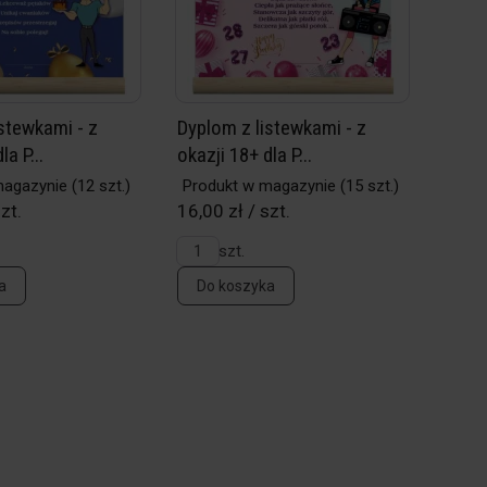
stewkami - z
Dyplom z listewkami - z
la P...
okazji 18+ dla P...
magazynie
(12 szt.)
Produkt w magazynie
(15 szt.)
zt.
16,00 zł / szt.
szt.
a
Do koszyka