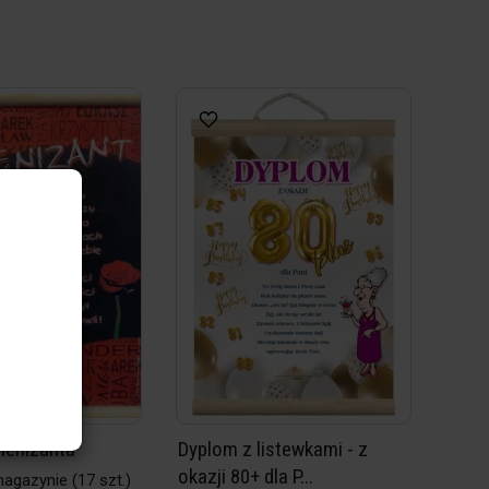
lenizanta
Dyplom z listewkami - z
okazji 80+ dla P...
magazynie
(17 szt.)