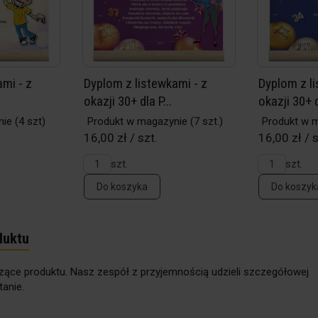
mi - z
Dyplom z listewkami - z
Dyplom z li
okazji 30+ dla P...
okazji 30+ d
nie
(4 szt)
Produkt w magazynie
(7 szt.)
Produkt w 
16,00 zł / szt.
16,00 zł / s
szt.
szt.
Do koszyka
Do koszyk
duktu
zące produktu. Nasz zespół z przyjemnością udzieli szczegółowej
anie.