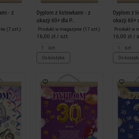
mi - z
Dyplom z listewkami - z
Dyplom z li
okazji 60+ dla P...
okazji 60+ d
nie
(7 szt.)
Produkt w magazynie
(17 szt.)
Produkt w 
16,00 zł / szt.
16,00 zł / s
szt.
szt.
Do koszyka
Do koszyk