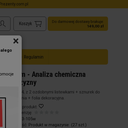
rezenty.com.pl
Do darmowej dostawy brakuje:
149,00 zł
×
całego
ż do -50% - Regulamin
Dyplom - Analiza chemiczna
romocje
mężczyzny
Format A4, z 2 ozdobnymi listewkami + sznurek do
zawieszenia + folia dekoracyjna.
Obserwuj produkt:
Dodaj recenzję:
Kod:
80-33-105w
Dostępność:
Produkt w magazynie
(
27
szt.)