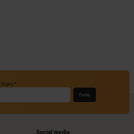
 (login)
*
Social media