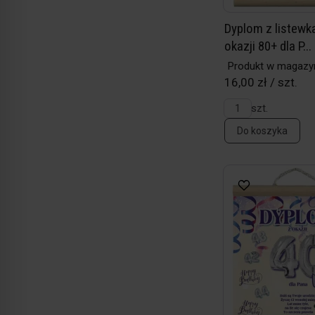
Dyplom z listewka
okazji 80+ dla P...
Produkt w magazy
16,00 zł / szt.
szt.
Do koszyka