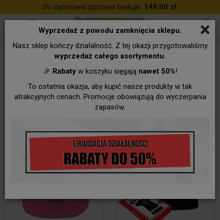
Do darmowej dostawy brakuje:
149,00 zł
×
Wyprzedaż z powodu zamknięcia sklepu.
Nasz sklep kończy działalność. Z tej okazji przygotowaliśmy
Stroje, dodatki
wyprzedaż całego asortymentu
.
🎉
Rabaty
w koszyku sięgają
nawet 50%
!
To ostatnia okazja, aby kupić nasze produkty w tak
atrakcyjnych cenach. Promocje obowiązują do wyczerpania
zapasów.