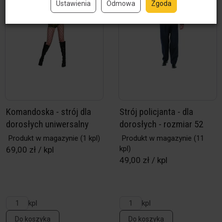
Ustawienia
Odmowa
Zgoda
Komandoska - strój dla
Strój policjanta - dla
dorosłych uniwersalny
dorosłych - rozmiar 52
Produkt w magazynie
(1 kpl)
Produkt w magazynie
(11
kpl)
69,00 zł / kpl
49,00 zł / kpl
kpl
kpl
Do koszyka
Do koszyka