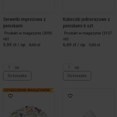
Serwetki imprezowa z
Kubeczki jednorazowe z
peniskami
peniskami 6 szt
Produkt w magazynie
(3095
Produkt w magazynie
(3137
op)
op)
5,99 zł / op
6,49 zł / op
8,00 zł
9,00 zł
op
op
Do koszyka
Do koszyka