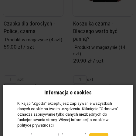
Czapka dla dorosłych -
Koszulka czarna -
Police, czarna
Dlaczego warto być
panną?
Produkt w magazynie
(4 szt)
59,00 zł / szt
Produkt w magazynie
(14
szt)
29,90 zł / szt
szt
szt
Do koszyka
Wybierz opcje
Informacja o cookies
Klikając “Zgoda” akceptujesz zapisywanie wszystkich
danych cookie na twoim urządzeniu. Kliknięcie “Odmowa”
oznacza zapisywanie tylko danych niezbędnych do
funkcjonowania strony. Więcej informacji o cookie w
polityce prywatności
.