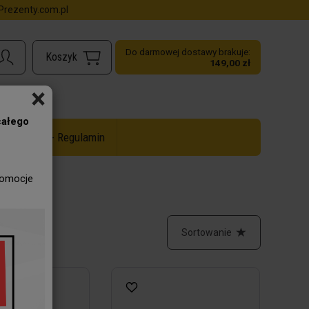
rezenty.com.pl
Do darmowej dostawy brakuje:
149,00 zł
×
całego
ż do -50% - Regulamin
romocje
Sortowanie