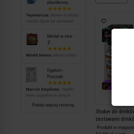
plastikowy...
Tajemnicza:
Miałam to kiedyś
i bardzo fajnie się sprawdzał
Medal w etui -
Z...
Witold Selens:
Medal solidny
Dyplom -
Poszuki...
Marcin Zmyślony :
Szybko
łatwo uzupełnienie danych
Pokaż więcej recenzji
Shaker do drinków
zestawami drink
Produkt w magazy