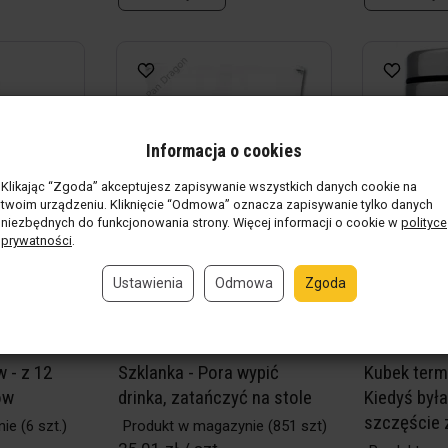
Informacja o cookies
Klikając “Zgoda” akceptujesz zapisywanie wszystkich danych cookie na
twoim urządzeniu. Kliknięcie “Odmowa” oznacza zapisywanie tylko danych
niezbędnych do funkcjonowania strony. Więcej informacji o cookie w
polityce
prywatności
.
Ustawienia
Odmowa
Zgoda
 - z 12
Szklanka - Pora wypić
Kubek term
ów
drinka, zatańczyć na stole
Kiedyś był
szczęście 
nie
(6 szt.)
Produkt w magazynie
(851 szt)