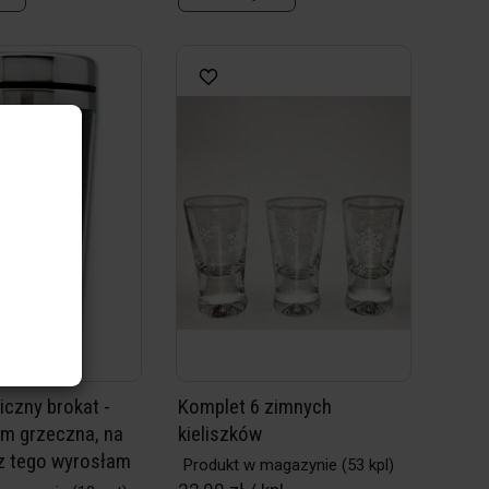
iczny brokat -
Komplet 6 zimnych
am grzeczna, na
kieliszków
z tego wyrosłam
Produkt w magazynie
(53 kpl)