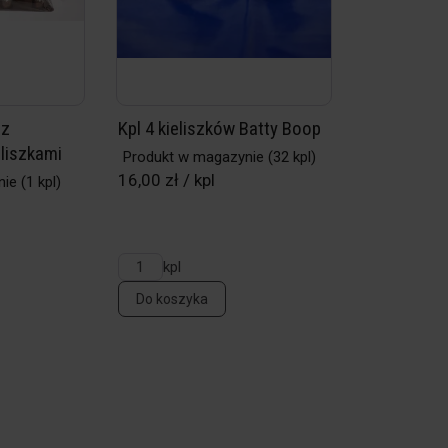
 z
Kpl 4 kieliszków Batty Boop
eliszkami
Produkt w magazynie
(32 kpl)
16,00 zł / kpl
nie
(1 kpl)
kpl
Do koszyka