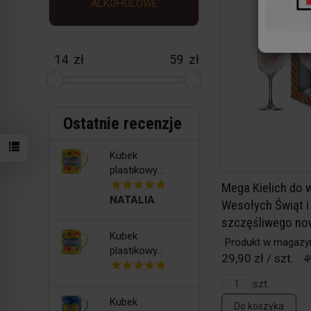
ALKOHOLOWE
zł
zł
Ostatnie recenzje
Kubek
plastikowy...
Mega Kielich do w
NATALIA
Wesołych Świąt i
szczęśliwego no
Kubek
Produkt w magazy
plastikowy...
29,90 zł / szt.
4
szt.
Kubek
Do koszyka