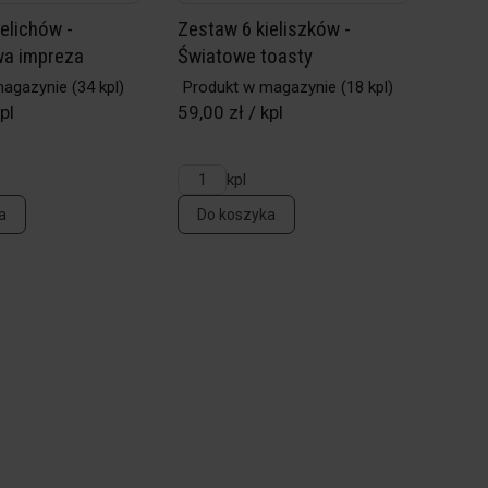
elichów -
Zestaw 6 kieliszków -
wa impreza
Światowe toasty
magazynie
(34 kpl)
Produkt w magazynie
(18 kpl)
pl
59,00 zł / kpl
kpl
a
Do koszyka