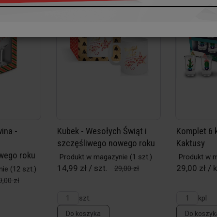
ina -
Kubek - Wesołych Świąt i
Komplet 6 k
szczęśliwego nowego roku
Kaktusy
wego roku
Produkt w magazynie
(1 szt.)
Produkt w 
14,99 zł / szt.
29,00 zł / k
29,00 zł
nie
(12 szt.)
9,00 zł
szt.
kpl
Do koszyka
Do koszyk