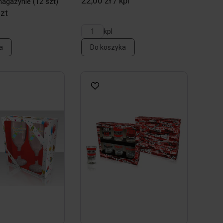
22,00 zł / kpl
magazynie
(12 szt)
szt
kpl
a
Do koszyka