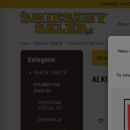
LIKWIDACJA DZ
Wyszukaj
Start
OKAZJE, ŚWIĘTA
SYLWESTER 2025/26
ALKOHOLO
Nasz s
Strona Główna
Kategorie
OKAZJE, ŚWIĘTA
To ost
ALKOHOLO
SYLWESTER
2025/26
ODZIEŻOWE,
STROJE, ITP.
DEKORACJE