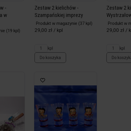
w -
Zestaw 2 kielichów -
Zestaw 2 ki
a w
Szampańskiej imprezy
Wystrzało
Produkt w magazynie
(37 kpl)
Produkt w 
29,00 zł / kpl
29,00 zł / k
nie
(19 kpl)
kpl
kpl
Do koszyka
Do koszyk