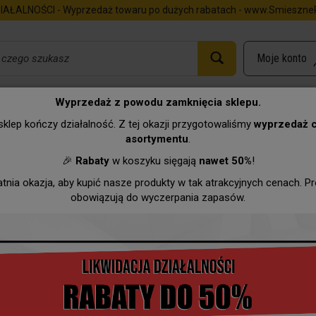
IAŁALNOŚCI - Wyprzedaż towaru po dużych rabatach - www.SmieszneP
Wyprzedaż z powodu zamknięcia sklepu.
WE
klep kończy działalność. Z tej okazji przygotowaliśmy
wyprzedaż 
asortymentu
.
Urodziny
Imieniny
Zawody
Hurtownia
Wyprzeda
🎉
Rabaty
w koszyku sięgają
nawet 50%
!
atnia okazja, aby kupić nasze produkty w tak atrakcyjnych cenach. P
WE
obowiązują do wyczerpania zapasów.