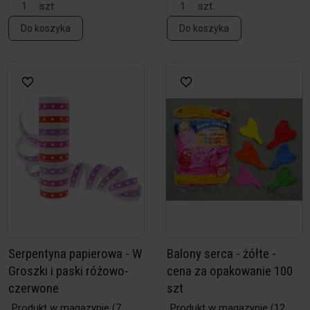
szt
szt.
Do koszyka
Do koszyka
Serpentyna papierowa - W
Balony serca - żółte -
Groszki i paski różowo-
cena za opakowanie 100
czerwone
szt
Produkt w magazynie
(7
Produkt w magazynie
(12