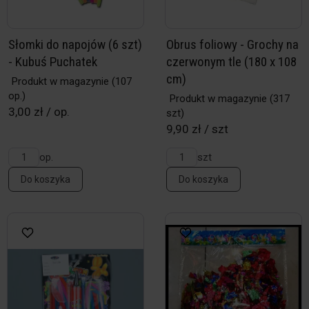
Słomki do napojów (6 szt)
Obrus foliowy - Grochy na
- Kubuś Puchatek
czerwonym tle (180 x 108
cm)
Produkt w magazynie
(107
op.)
Produkt w magazynie
(317
3,00 zł / op.
szt)
9,90 zł / szt
op.
szt
Do koszyka
Do koszyka