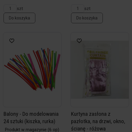
szt
szt
Do koszyka
Do koszyka
Balony - Do modelowania
Kurtyna zasłona z
24 sztuki (kiszka, rurka)
pazłotka, na drzwi, okno,
ścianę - różowa
Produkt w magazynie
(6 op)