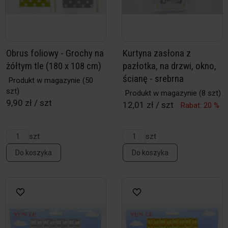
Obrus foliowy - Grochy na
Kurtyna zasłona z
żółtym tle (180 x 108 cm)
pazłotka, na drzwi, okno,
ścianę - srebrna
Produkt w magazynie
(50
szt)
Produkt w magazynie
(8 szt)
9,90 zł / szt
12,01 zł / szt
Rabat: 20 %
szt
szt
Do koszyka
Do koszyka