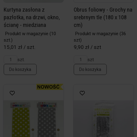
Kurtyna zasłona z
Obrus foliowy - Grochy na
pazłotka, na drzwi, okno,
srebrnym tle (180 x 108
ścianę - miedziana
cm)
Produkt w magazynie
(10
Produkt w magazynie
(36
szt.)
szt)
15,01 zł / szt.
9,90 zł / szt
szt.
szt
Do koszyka
Do koszyka