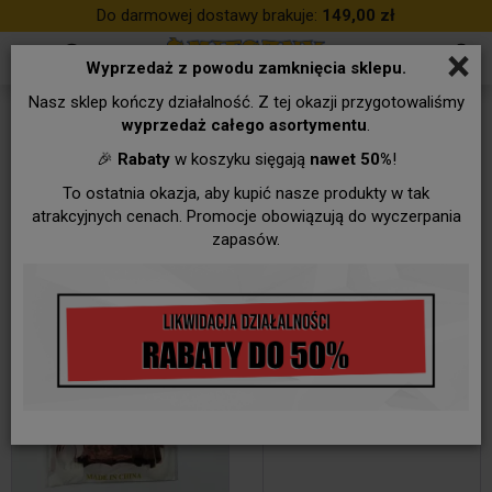
Do darmowej dostawy brakuje:
149,00 zł
×
Wyprzedaż z powodu zamknięcia sklepu.
Nasz sklep kończy działalność. Z tej okazji przygotowaliśmy
DEKORACJE
wyprzedaż całego asortymentu
.
🎉
Rabaty
w koszyku sięgają
nawet 50%
!
To ostatnia okazja, aby kupić nasze produkty w tak
atrakcyjnych cenach. Promocje obowiązują do wyczerpania
zapasów.