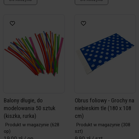
Balony długie, do
Obrus foliowy - Grochy na
modelowania 50 sztuk
niebieskim tle (180 x 108
(kiszka, rurka)
cm)
Produkt w magazynie
(628
Produkt w magazynie
(308
op)
szt)
19,00 zł / op
9,90 zł / szt