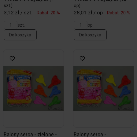
szt.)
op)
3,12 zł / szt.
28,01 zł / op
Rabat: 20 %
Rabat: 20 %
szt.
op
Do koszyka
Do koszyka
Balony serca - zielone -
Balony serca -