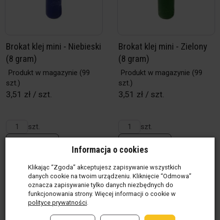
Brokat klej mini - Niebieski
Brokat klej mini - Zielony
(8 gram)
(8 gram)
Produkt w magazynie
(99
Produkt w magazynie
(99
szt.)
szt.)
3,51 zł / szt.
3,51 zł / szt.
szt.
szt.
Do koszyka
Do koszyka
Informacja o cookies
Klikając “Zgoda” akceptujesz zapisywanie wszystkich
danych cookie na twoim urządzeniu. Kliknięcie “Odmowa”
oznacza zapisywanie tylko danych niezbędnych do
funkcjonowania strony. Więcej informacji o cookie w
polityce prywatności
.