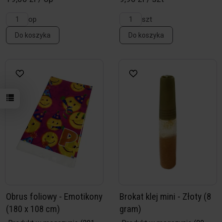
op
szt
Do koszyka
Do koszyka
Obrus foliowy - Emotikony
Brokat klej mini - Złoty (8
(180 x 108 cm)
gram)