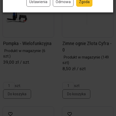
Ustawienia
Odmowa
Zgoda
Pompka - Wielofunkcyjna
Zimne ognie Złota Cyfra -
0
Produkt w magazynie
(6
szt.)
Produkt w magazynie
(149
39,00 zł / szt.
szt)
8,50 zł / szt
szt.
szt
Do koszyka
Do koszyka