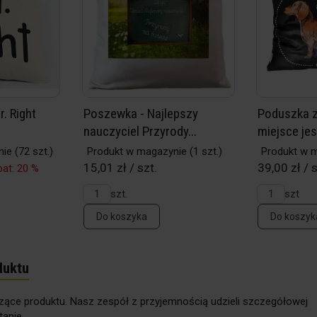
. Right
Poszewka - Najlepszy
Poduszka z
nauczyciel Przyrody...
miejsce jest
nie
(72 szt.)
Produkt w magazynie
(1 szt.)
Produkt w 
15,01 zł / szt.
39,00 zł / 
at: 20 %
szt.
szt
Do koszyka
Do koszyk
duktu
zące produktu. Nasz zespół z przyjemnością udzieli szczegółowej
anie.