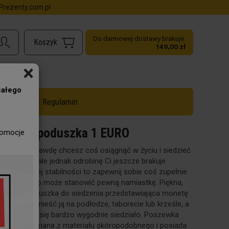
rezenty.com.pl
Do darmowej dostawy brakuje:
149,00 zł
×
całego
ż do -50% - Regulamin
Złota poduszka 1 EURO
romocje
Jeśli naprawdę chcesz coś osiągnąć w życiu i siedzieć
na kasie, ale jednak odrobinę Ci jeszcze brakuje
finansowej stabilności to zapewnij sobie coś zupełnie
innego, co może stanowić pewną namiastkę. Piękna,
złota poduszka do siedzenia przedstawiająca monetę
1 euro. Umieść ją na podłodze, taborecie lub krześle, a
będzie Ci się bardzo wygodnie siedziało. Poszewka
jest wykonana z materiału skóropodobnego i posiada