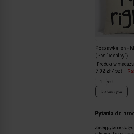
Poszewka len - Mr
(Pan "Idealny")
Produkt w magazy
7,92 zł / szt.
Rab
szt.
Do koszyka
Pytania do pro
Zadaj pytanie dotyc
odpowiedzi na zapyt