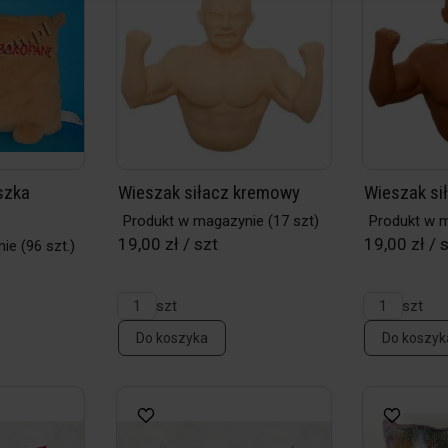
szka
Wieszak siłacz kremowy
Wieszak si
Produkt w magazynie
(17 szt)
Produkt w 
19,00 zł / szt
19,00 zł / 
nie
(96 szt.)
szt
szt
Do koszyka
Do koszyk