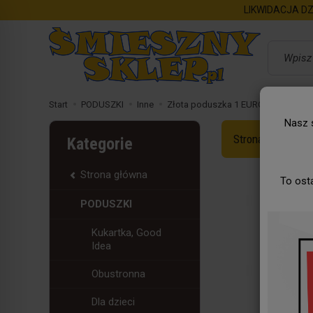
LIKWIDACJA DZ
Wyszukaj
Start
PODUSZKI
Inne
Złota poduszka 1 EURO
Nasz s
Strona Główna
Kategorie
Strona główna
To ost
PODUSZKI
Kukartka, Good
Idea
Obustronna
Dla dzieci