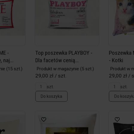
ME -
Top poszewka PLAYBOY -
Poszewka 
naj...
Dla facetów cenią...
- Kotki
nie
(15 szt.)
Produkt w magazynie
(5 szt.)
Produkt w 
29,00 zł / szt.
29,00 zł / s
szt.
szt.
Do koszyka
Do koszyk