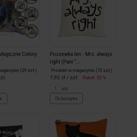
Magiczne Cekiny
Poszewka len - Mrs. always
right (Pani "...
magazynie
(29 szt.)
Produkt w magazynie
(72 szt.)
zt.
7,92 zł / szt.
Rabat: 20 %
szt.
a
Do koszyka