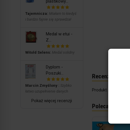
plastikowy...
Tajemnicza:
Miałam to kiedyś
i bardzo fajnie się sprawdzał
Medal w etui -
Z...
Witold Selens:
Medal solidny
Dyplom -
Poszuki...
Recenzje
Marcin Zmyślony :
Szybko
Produkt nie posiada
łatwo uzupełnienie danych
Pokaż więcej recenzji
Polecane produ