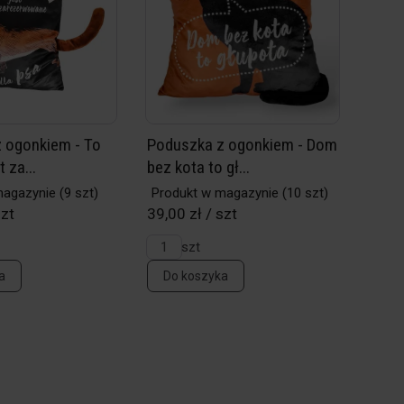
 ogonkiem - To
Poduszka z ogonkiem - Dom
 za...
bez kota to gł...
magazynie
(9 szt)
Produkt w magazynie
(10 szt)
szt
39,00 zł / szt
szt
a
Do koszyka