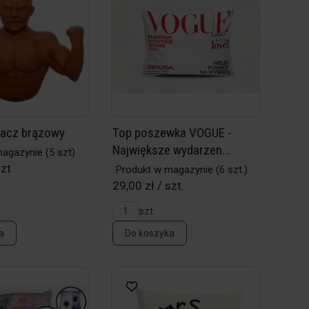
łacz brązowy
Top poszewka VOGUE -
Największe wydarzen...
magazynie
(5 szt)
szt
Produkt w magazynie
(6 szt.)
29,00 zł / szt.
szt.
a
Do koszyka