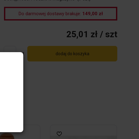
Do darmowej dostawy brakuje:
149,00 zł
25,01 zł
/ szt
szt
dodaj do koszyka