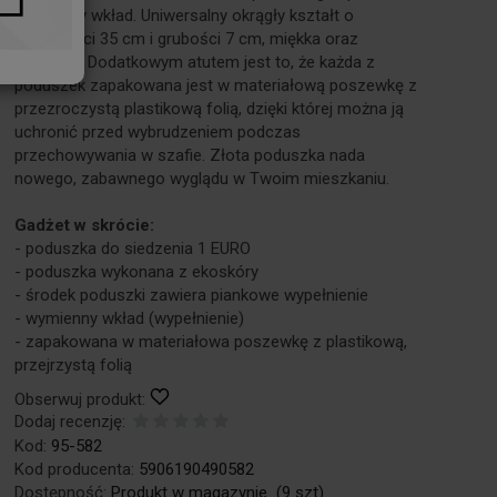
wymienny wkład. Uniwersalny okrągły kształt o
szerokości 35 cm i grubości 7 cm, miękka oraz
wygodna. Dodatkowym atutem jest to, że każda z
poduszek zapakowana jest w materiałową poszewkę z
przezroczystą plastikową folią, dzięki której można ją
uchronić przed wybrudzeniem podczas
przechowywania w szafie. Złota poduszka nada
nowego, zabawnego wyglądu w Twoim mieszkaniu.
Gadżet w skrócie:
- poduszka do siedzenia 1 EURO
- poduszka wykonana z ekoskóry
- środek poduszki zawiera piankowe wypełnienie
- wymienny wkład (wypełnienie)
- zapakowana w materiałowa poszewkę z plastikową,
przejrzystą folią
Obserwuj produkt:
Dodaj recenzję:
Kod:
95-582
Kod producenta:
5906190490582
Dostępność:
Produkt w magazynie
(
9
szt)