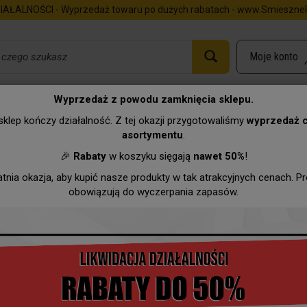
IAŁALNOŚCI - Wyprzedaż towaru po dużych rabatach - www.SmieszneP
Wyprzedaż z powodu zamknięcia sklepu.
klep kończy działalność. Z tej okazji przygotowaliśmy
wyprzedaż 
asortymentu
.
Urodziny
Imieniny
Zawody
Hurtownia
Wyprzeda
🎉
Rabaty
w koszyku sięgają
nawet 50%
!
atnia okazja, aby kupić nasze produkty w tak atrakcyjnych cenach. P
obowiązują do wyczerpania zapasów.