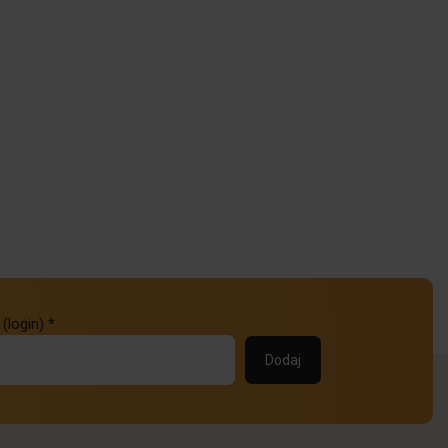
 (login)
*