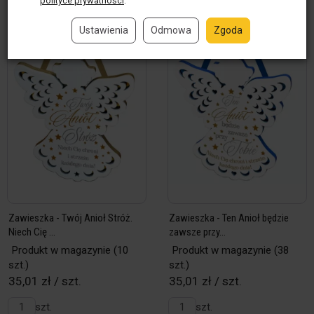
polityce prywatności
.
Ustawienia
Odmowa
Zgoda
Zawieszka - Twój Anioł Stróż.
Zawieszka - Ten Anioł będzie
Niech Cię ...
zawsze przy...
Produkt w magazynie
(10
Produkt w magazynie
(38
szt.)
szt.)
35,01 zł / szt.
35,01 zł / szt.
szt.
szt.