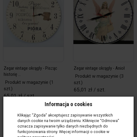
Zegar vintage okrągły - Pisząc
Zegar vintage okrągły - Anioł
historię ...
Produkt w magazynie
(3
Produkt w magazynie
(1
szt.)
szt.)
65,01 zł / szt.
65,01 zł / szt.
Informacja o cookies
szt.
szt.
Klikając “Zgoda” akceptujesz zapisywanie wszystkich
Do koszyka
Do koszyka
danych cookie na twoim urządzeniu. Kliknięcie “Odmowa”
oznacza zapisywanie tylko danych niezbędnych do
funkcjonowania strony. Więcej informacji o cookie w