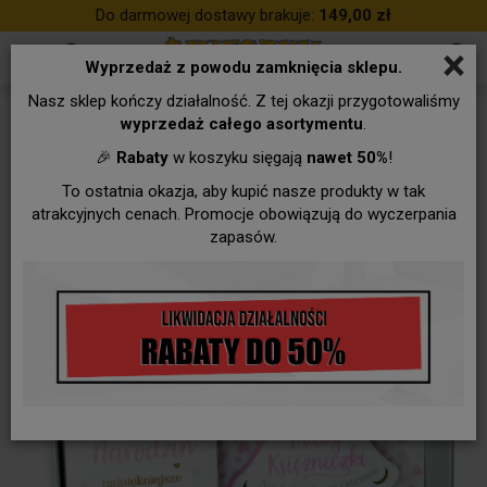
Do darmowej dostawy brakuje:
149,00 zł
×
Wyprzedaż z powodu zamknięcia sklepu.
Nasz sklep kończy działalność. Z tej okazji przygotowaliśmy
wyprzedaż całego asortymentu
.
🎉
Rabaty
w koszyku sięgają
nawet 50%
!
To ostatnia okazja, aby kupić nasze produkty w tak
atrakcyjnych cenach. Promocje obowiązują do wyczerpania
zapasów.