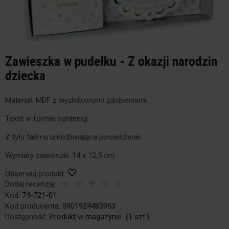
Zawieszka w pudełku - Z okazji narodzin
dziecka
Materiał: MDF z wyżłobionymi zdobieniami.
Tekst w formie sentencji.
Z tyłu taśma umożliwiająca powieszenie.
Wymiary zawieszki: 14 x 12,5 cm.
Obserwuj produkt:
Dodaj recenzję:
Kod:
74-721-01
Kod producenta:
5901924483953
Dostępność:
Produkt w magazynie
(
1
szt.)