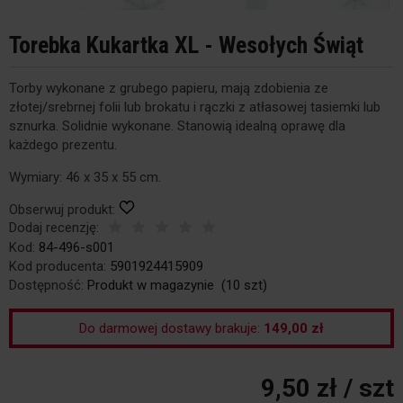
Torebka Kukartka XL - Wesołych Świąt
Torby wykonane z grubego papieru, mają zdobienia ze
złotej/srebrnej folii lub brokatu i rączki z atłasowej tasiemki lub
sznurka. Solidnie wykonane. Stanowią idealną oprawę dla
każdego prezentu.
Wymiary: 46 x 35 x 55 cm.
Obserwuj produkt:
Dodaj recenzję:
Kod:
84-496-s001
Kod producenta:
5901924415909
Dostępność:
Produkt w magazynie
(
10
szt)
Do darmowej dostawy brakuje:
149,00 zł
9,50 zł
/ szt