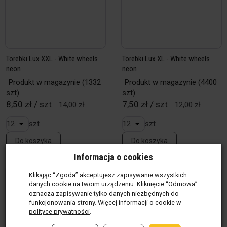
Torebki Lux XXL - White wheels
Torebki Lux XL - White wheels
neon
neon
Produkt w magazynie
(1332
Produkt w magazynie
(4400
szt)
szt)
8,50 zł / szt
7,50 zł / szt
14,00 zł
12,00 zł
szt
szt
Do koszyka
Do koszyka
Informacja o cookies
Klikając “Zgoda” akceptujesz zapisywanie wszystkich
danych cookie na twoim urządzeniu. Kliknięcie “Odmowa”
oznacza zapisywanie tylko danych niezbędnych do
funkcjonowania strony. Więcej informacji o cookie w
polityce prywatności
.