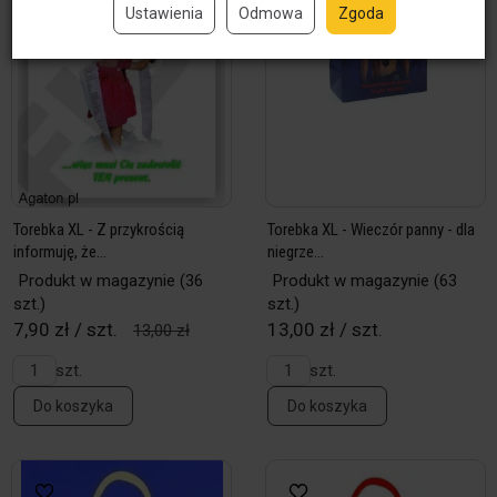
Ustawienia
Odmowa
Zgoda
Torebka XL - Z przykrością
Torebka XL - Wieczór panny - dla
informuję, że...
niegrze...
Produkt w magazynie
(36
Produkt w magazynie
(63
szt.)
szt.)
7,90 zł / szt.
13,00 zł / szt.
13,00 zł
szt.
szt.
Do koszyka
Do koszyka