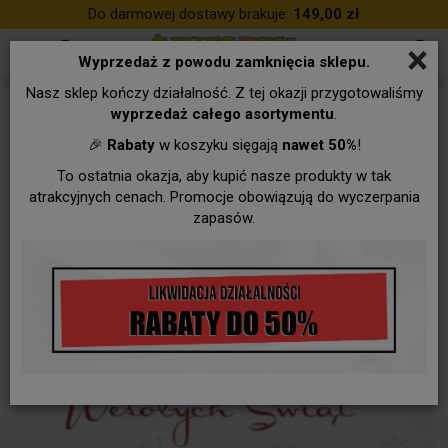
Do darmowej dostawy brakuje:
149,00 zł
×
Wyprzedaż z powodu zamknięcia sklepu.
Nasz sklep kończy działalność. Z tej okazji przygotowaliśmy
wyprzedaż całego asortymentu
.
🎉
Rabaty
w koszyku sięgają
nawet 50%
!
To ostatnia okazja, aby kupić nasze produkty w tak
atrakcyjnych cenach. Promocje obowiązują do wyczerpania
zapasów.