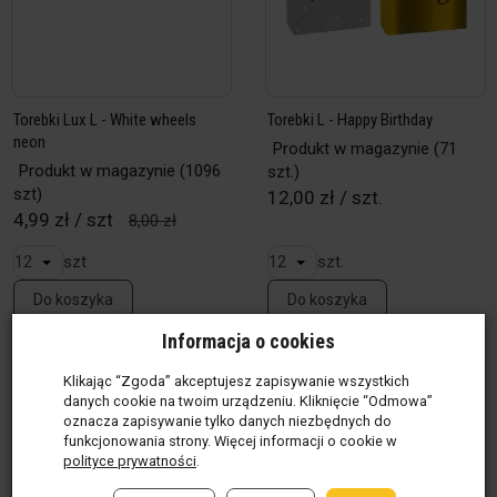
Torebki Lux L - White wheels
Torebki L - Happy Birthday
neon
Produkt w magazynie
(71
Produkt w magazynie
(1096
szt.)
szt)
12,00 zł / szt.
4,99 zł / szt
8,00 zł
szt
szt.
Do koszyka
Do koszyka
Informacja o cookies
Klikając “Zgoda” akceptujesz zapisywanie wszystkich
danych cookie na twoim urządzeniu. Kliknięcie “Odmowa”
oznacza zapisywanie tylko danych niezbędnych do
funkcjonowania strony. Więcej informacji o cookie w
polityce prywatności
.