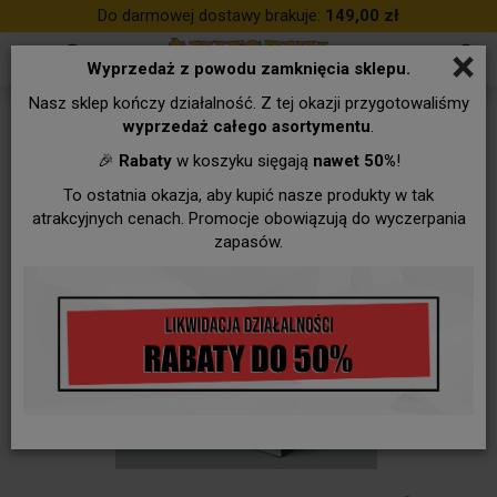
Do darmowej dostawy brakuje:
149,00 zł
×
Wyprzedaż z powodu zamknięcia sklepu.
Nasz sklep kończy działalność. Z tej okazji przygotowaliśmy
wyprzedaż całego asortymentu
.
🎉
Rabaty
w koszyku sięgają
nawet 50%
!
To ostatnia okazja, aby kupić nasze produkty w tak
atrakcyjnych cenach. Promocje obowiązują do wyczerpania
zapasów.