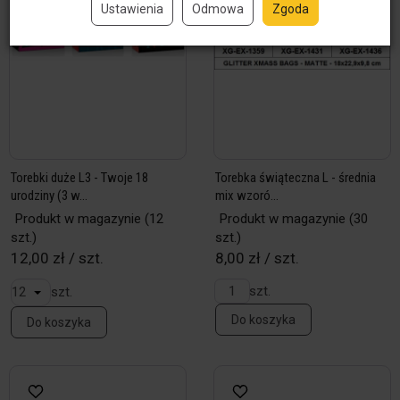
Ustawienia
Odmowa
Zgoda
Torebki duże L3 - Twoje 18
Torebka świąteczna L - średnia
urodziny (3 w...
mix wzoró...
Produkt w magazynie
(12
Produkt w magazynie
(30
szt.)
szt.)
12,00 zł / szt.
8,00 zł / szt.
szt.
szt.
Do koszyka
Do koszyka