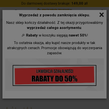
Do darmowej dostawy brakuje:
149,00 zł
×
Wyprzedaż z powodu zamknięcia sklepu.
Nasz sklep kończy działalność. Z tej okazji przygotowaliśmy
wyprzedaż całego asortymentu
.
🎉
Rabaty
w koszyku sięgają
nawet 50%
!
To ostatnia okazja, aby kupić nasze produkty w tak
atrakcyjnych cenach. Promocje obowiązują do wyczerpania
zapasów.