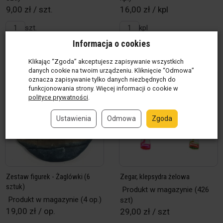
9,00 zł / szt.
16,00 zł / kpl
szt.
kpl
Informacja o cookies
Do koszyka
Do koszyka
Klikając “Zgoda” akceptujesz zapisywanie wszystkich
danych cookie na twoim urządzeniu. Kliknięcie “Odmowa”
oznacza zapisywanie tylko danych niezbędnych do
funkcjonowania strony. Więcej informacji o cookie w
polityce prywatności
.
Ustawienia
Odmowa
Zgoda
Zestaw figurek - Żaglówki (6
Zegar, klepsydra żelowa
sztuk)
Produkt w magazynie
(426
Produkt w magazynie
(4 op.)
szt)
19,00 zł / op.
29,00 zł / szt