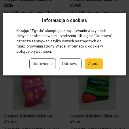
Zuzia
Wojtek
Produkt w magazynie
(9 kpl.)
Produkt w magazynie
(7 kpl.)
12,00 zł / kpl.
12,00 zł / kpl.
Informacja o cookies
kpl.
kpl.
Klikając “Zgoda” akceptujesz zapisywanie wszystkich
danych cookie na twoim urządzeniu. Kliknięcie “Odmowa”
Do koszyka
Do koszyka
oznacza zapisywanie tylko danych niezbędnych do
funkcjonowania strony. Więcej informacji o cookie w
polityce prywatności
.
Ustawienia
Odmowa
Zgoda
Skarpetki dziecięce Kukartka -
Skarpetki dziecięce Kukartka -
Wiktoria
Wiktor