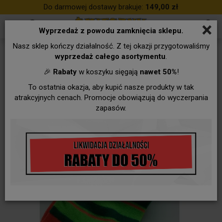
Do darmowej dostawy brakuje:
149,00 zł
×
Wyprzedaż z powodu zamknięcia sklepu.
Nasz sklep kończy działalność. Z tej okazji przygotowaliśmy
wyprzedaż całego asortymentu
.
🎉
Rabaty
w koszyku sięgają
nawet 50%
!
To ostatnia okazja, aby kupić nasze produkty w tak
atrakcyjnych cenach. Promocje obowiązują do wyczerpania
zapasów.