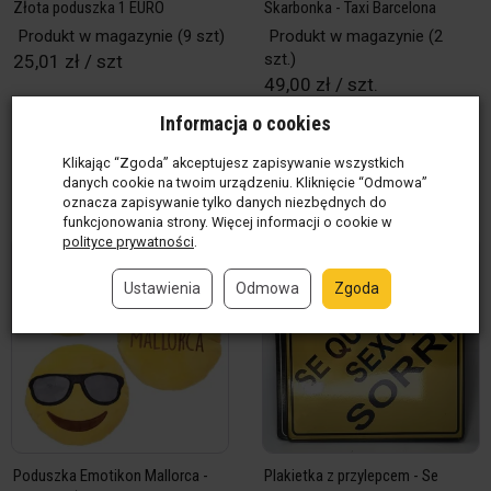
Złota poduszka 1 EURO
Skarbonka - Taxi Barcelona
Produkt w magazynie
(9 szt)
Produkt w magazynie
(2
szt.)
25,01 zł / szt
49,00 zł / szt.
Informacja o cookies
szt
szt.
Klikając “Zgoda” akceptujesz zapisywanie wszystkich
Do koszyka
Do koszyka
danych cookie na twoim urządzeniu. Kliknięcie “Odmowa”
oznacza zapisywanie tylko danych niezbędnych do
funkcjonowania strony. Więcej informacji o cookie w
polityce prywatności
.
Ustawienia
Odmowa
Zgoda
Poduszka Emotikon Mallorca -
Plakietka z przylepcem - Se