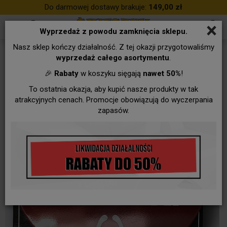
Do darmowej dostawy brakuje:
149,00 zł
×
Wyprzedaż z powodu zamknięcia sklepu.
Nasz sklep kończy działalność. Z tej okazji przygotowaliśmy
wyprzedaż całego asortymentu
.
🎉
Rabaty
w koszyku sięgają
nawet 50%
!
To ostatnia okazja, aby kupić nasze produkty w tak
atrakcyjnych cenach. Promocje obowiązują do wyczerpania
zapasów.