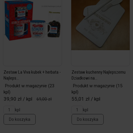
Zestaw La Viva kubek + herbata -
Zestaw kuchenny Najlepszemu
Najleps...
Dziadkowi na...
Produkt w magazynie
(23
Produkt w magazynie
(15
kpl)
kpl)
39,90 zł / kpl
55,01 zł / kpl
69,00 zł
kpl
kpl
Do koszyka
Do koszyka