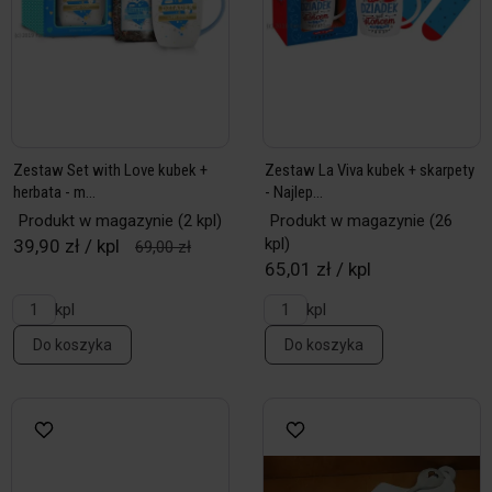
Zestaw Set with Love kubek +
Zestaw La Viva kubek + skarpety
herbata - m...
- Najlep...
Produkt w magazynie
(2 kpl)
Produkt w magazynie
(26
kpl)
39,90 zł / kpl
69,00 zł
65,01 zł / kpl
kpl
kpl
Do koszyka
Do koszyka