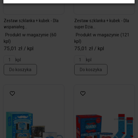
Zestaw szklanka + kubek - Dla
Zestaw szklanka + kubek - Dla
wspaniałeg...
super Dzia...
Produkt w magazynie
(60
Produkt w magazynie
(121
kpl)
kpl)
75,01 zł / kpl
75,01 zł / kpl
kpl
kpl
Do koszyka
Do koszyka