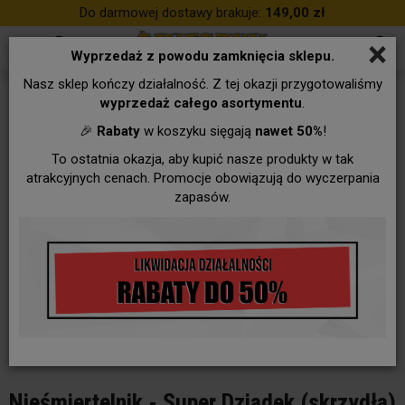
Do darmowej dostawy brakuje:
149,00 zł
×
Wyprzedaż z powodu zamknięcia sklepu.
Nasz sklep kończy działalność. Z tej okazji przygotowaliśmy
wyprzedaż całego asortymentu
.
🎉
Rabaty
w koszyku sięgają
nawet 50%
!
To ostatnia okazja, aby kupić nasze produkty w tak
atrakcyjnych cenach. Promocje obowiązują do wyczerpania
zapasów.
Nieśmiertelnik - Super Dziadek (skrzydła)