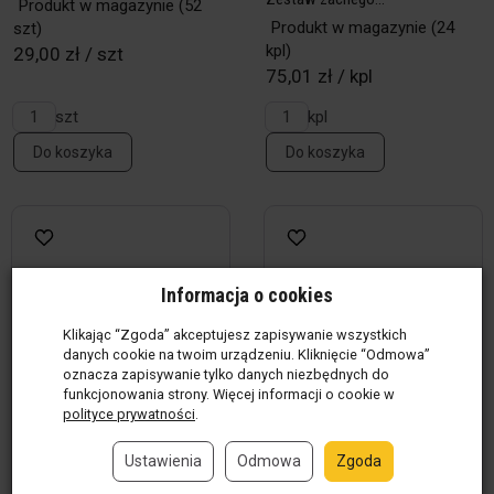
Produkt w magazynie
(52
Produkt w magazynie
(24
szt)
kpl)
29,00 zł / szt
75,01 zł / kpl
szt
kpl
Do koszyka
Do koszyka
Informacja o cookies
Klikając “Zgoda” akceptujesz zapisywanie wszystkich
danych cookie na twoim urządzeniu. Kliknięcie “Odmowa”
oznacza zapisywanie tylko danych niezbędnych do
funkcjonowania strony. Więcej informacji o cookie w
polityce prywatności
.
Ustawienia
Odmowa
Zgoda