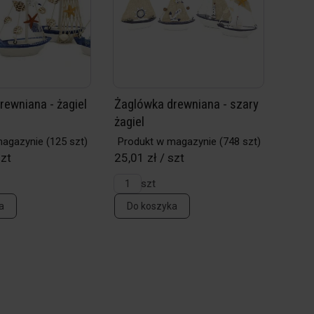
rewniana - żagiel
Żaglówka drewniana - szary
żagiel
magazynie
(125 szt)
Produkt w magazynie
(748 szt)
szt
25,01 zł / szt
szt
a
Do koszyka