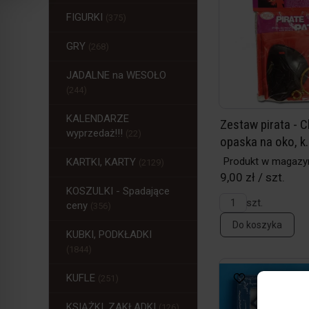
FIGURKI
(375)
GRY
(268)
JADALNE na WESOŁO
(244)
KALENDARZE
Zestaw pirata - C
wyprzedaż!!!
(22)
opaska na oko, k..
Produkt w magazy
KARTKI, KARTY
(2129)
9,00 zł / szt.
KOSZULKI - Spadające
szt.
ceny
(356)
Do koszyka
KUBKI, PODKŁADKI
(1844)
KUFLE
(251)
KSIĄŻKI, ZAKŁADKI
(126)