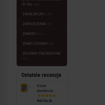
01.06)
(402)
ZAPALNICZKI
(136)
ZAPROSZENIA
(19)
ZAWODY
(931)
ZNAKI ZODIAKU
(68)
ZESTAWY PREZENTOWE
(67)
Ostatnie recenzje
Kubek
plastikowy...
NATALIA