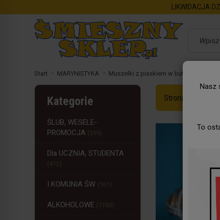
LIKWIDACJA DZ
Wyszukaj
Start
MARYNISTYKA
Muszelki z piaskiem w butelce
Nasz s
Strona Główna
Kategorie
ŚLUB, WESELE-
To ost
PROMOCJA
(559)
Dla UCZNIA, STUDENTA
(412)
I KOMUNIA ŚW
(161)
ALKOHOLOWE
(1150)