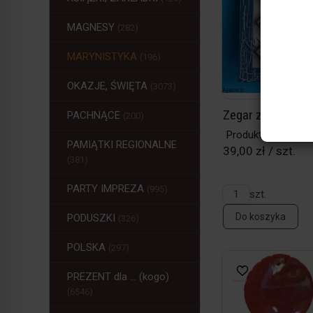
MAGNESY
(282)
MARYNISTYKA
(196)
OKAZJE, ŚWIĘTA
(3073)
Zegar z muszelk
PACHNĄCE
(200)
Produkt w magazy
PAMIĄTKI REGIONALNE
39,00 zł / szt.
(381)
PARTY IMPREZA
(995)
szt.
Do koszyka
PODUSZKI
(326)
POLSKA
(297)
PREZENT dla ... (kogo)
(6546)