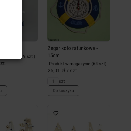
ki
Zegar koło ratunkowe -
15cm
magazynie
(19 szt.)
zt.
Produkt w magazynie
(64 szt)
25,01 zł / szt
szt
a
Do koszyka