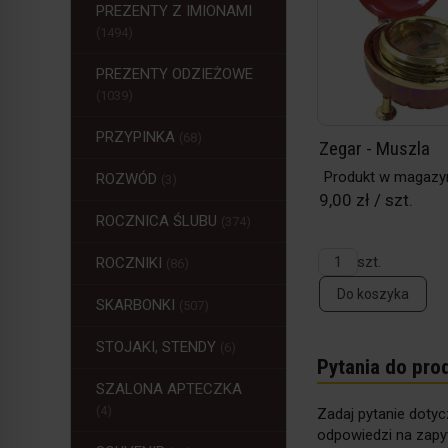
PREZENTY Z IMIONAMI
(1494)
PREZENTY ODZIEŻOWE
(1039)
PRZYPINKA
(68)
Zegar - Muszla
Produkt w magazy
ROZWÓD
(3)
9,00 zł / szt.
ROCZNICA ŚLUBU
(374)
szt.
ROCZNIKI
(86)
Do koszyka
SKARBONKI
(507)
STOJAKI, STENDY
(6)
Pytania do pro
SZALONA APTECZKA
(4)
Zadaj pytanie dotyc
odpowiedzi na zapyt