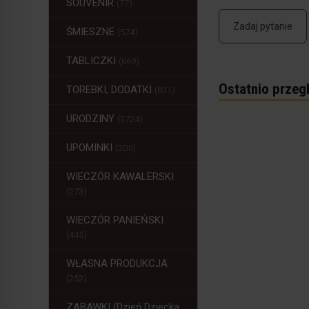
SOUVENIR
(77)
Zadaj pytanie
ŚMIESZNE
(574)
TABLICZKI
(669)
Ostatnio przeg
TOREBKI, DODATKI
(831)
URODZINY
(3724)
UPOMINKI
(205)
WIECZÓR KAWALERSKI
(273)
WIECZÓR PANIEŃSKI
(445)
WŁASNA PRODUKCJA
(252)
ZABAWKI (Dzień Dziecka