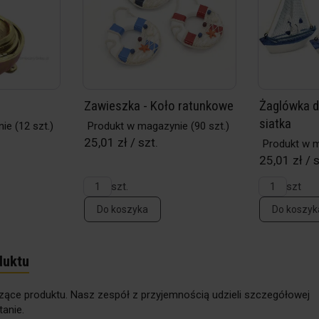
Zawieszka - Koło ratunkowe
Żaglówka d
siatka
nie
(12 szt.)
Produkt w magazynie
(90 szt.)
25,01 zł / szt.
Produkt w 
25,01 zł / 
szt.
szt
Do koszyka
Do koszyk
duktu
zące produktu. Nasz zespół z przyjemnością udzieli szczegółowej
anie.