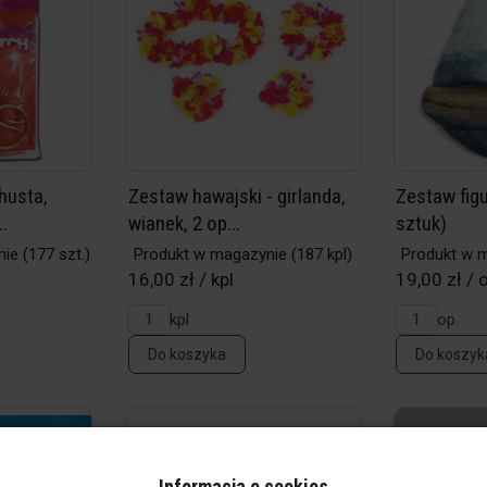
husta,
Zestaw hawajski - girlanda,
Zestaw figu
.
wianek, 2 op...
sztuk)
nie
(177 szt.)
Produkt w magazynie
(187 kpl)
Produkt w 
16,00 zł / kpl
19,00 zł / 
kpl
op.
Do koszyka
Do koszyk
Informacja o cookies