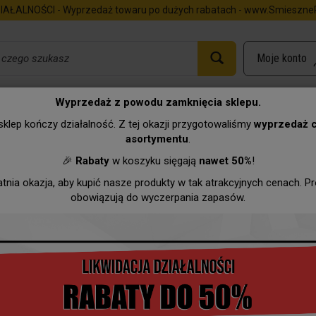
IAŁALNOŚCI - Wyprzedaż towaru po dużych rabatach - www.SmieszneP
Wyprzedaż z powodu zamknięcia sklepu.
klep kończy działalność. Z tej okazji przygotowaliśmy
wyprzedaż 
asortymentu
.
Urodziny
Imieniny
Zawody
Hurtownia
Wyprzeda
🎉
Rabaty
w koszyku sięgają
nawet 50%
!
atnia okazja, aby kupić nasze produkty w tak atrakcyjnych cenach. P
obowiązują do wyczerpania zapasów.