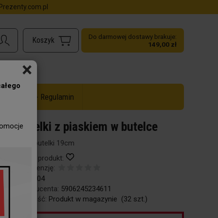
rezenty.com.pl
Do darmowej dostawy brakuje:
149,00 zł
×
całego
ż do -50% - Regulamin
Muszelki z piaskiem w butelce
romocje
dł€gość butelki 19cm
Obserwuj produkt:
Dodaj recenzję:
Kod:
52-604
Kod producenta:
5906245234611
Dostępność:
Produkt w magazynie
(
32
szt.)