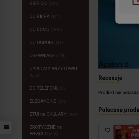
BRELOKI
(516)
DO BIURA
(132)
DO DOMU
(1618)
DO OGRODU
(12)
DREWNIANE
(105)
DYPLOMY, WIZYTÓWKI
(658)
Recenzje
DO TELEFONU
(9)
Produkt nie posiada
ELEGANCKIE
(501)
Polecane produ
ETUI na OKULARY
(101)
EROTYCZNE na
WESOŁO
(306)