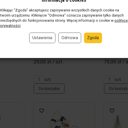
Klikając “Zgoda” akceptujesz zapisywanie wszystkich danych cookie na
twoim urządzeniu. Kliknięcie “Odmowa” oznacza zapisywanie tylko danych
niezbędnych do funkcjonowania strony. Więcej informacji o cookie w
polityce
prywatności
.
Ustawienia
Odmowa
Zgoda
ami
Zegar z delfinami
Zegar mors
nie
(13 szt.)
Produkt w magazynie
(40 szt.)
Produkt w 
29,00 zł / szt.
75,00 zł / s
szt.
szt.
Do koszyka
Do koszyk