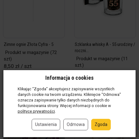
Zimne ognie Złota Cyfra - 5
Szklanka whisky A - 55 urodziny /
roczni...
Produkt w magazynie
(72
Produkt w magazynie
(11
szt)
szt.)
8,50 zł / szt
29,00 zł / szt.
Informacja o cookies
szt
szt.
Klikając “Zgoda” akceptujesz zapisywanie wszystkich
Do koszyka
Do koszyka
danych cookie na twoim urządzeniu. Kliknięcie “Odmowa”
oznacza zapisywanie tylko danych niezbędnych do
funkcjonowania strony. Więcej informacji o cookie w
polityce prywatności
.
Ustawienia
Odmowa
Zgoda