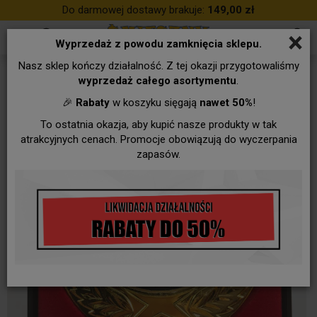
Do darmowej dostawy brakuje:
149,00 zł
×
Wyprzedaż z powodu zamknięcia sklepu.
Nasz sklep kończy działalność. Z tej okazji przygotowaliśmy
wyprzedaż całego asortymentu
.
🎉
Rabaty
w koszyku sięgają
nawet 50%
!
To ostatnia okazja, aby kupić nasze produkty w tak
atrakcyjnych cenach. Promocje obowiązują do wyczerpania
zapasów.